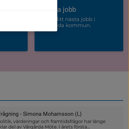
Lediga jobb
Hitta ditt nästa jobb i
da
Vårgårda kommun.
tfrågning - Simona Mohamsson (L)
litik, värderingar och framtidsfrågor har länge
vklar del av Vårgårda Möte. I årets första