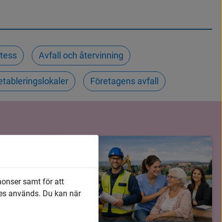
etess
Avfall och återvinning
etableringslokaler
Företagens avfall
nonser samt för att
es används. Du kan när