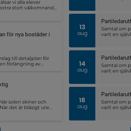
lsar vi alla elever
partiledarut
t extra stort välkomnande
Mohamsson u
iderna för
kväll med fö
Datum
Partiledaru
13
Samtal om po
aug
an för nya bostäder i
varit en själ
Kristdemokra
Dobers och N
och musik.
Datum
Partiledarut
ag till detaljplan för
14
 en förlängning av
Samtal om po
aug
Vårgårda tätort. Nu är
varit en sjä
 vilket innebär möjlighet
Centerpartie
er på förslaget.
utfrågarna J
ktig
fördjupning,
Datum
Partiledaru
18
 När solen skiner och
Samtal om po
aug
 När det är blåsigt ute
varit en sjä
ör att elden sprider sig.
Vänsterparti
rig för att hålla uppsikt
Dobers och N
e sprider sig. Om det inte
och musik.
du avstå från att elda