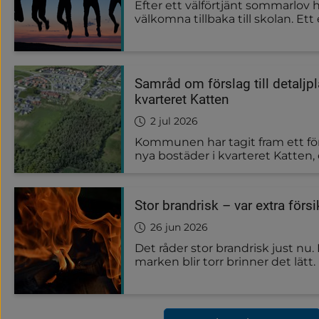
Efter ett välförtjänt sommarlov hä
välkomna tillbaka till skolan. Et
till våra nya ettor. Här hittar du t
uppstartsdagen 18 augusti.
Samråd om förslag till detaljpl
kvarteret Katten
2 jul 2026
Kommunen har tagit fram ett försl
nya bostäder i kvarteret Katten,
Klövervägen i sydöstra delen av 
detaljplanen utställd för samråd
att ta del av och lämna synpunkt
Stor brandrisk – var extra försi
26 jun 2026
Det råder stor brandrisk just nu.
marken blir torr brinner det lätt.
och marken är torr ökar riskerna f
Du som eldar eller grillar är ansva
över elden och se till att den int
kan göras på ett säkert sätt ska 