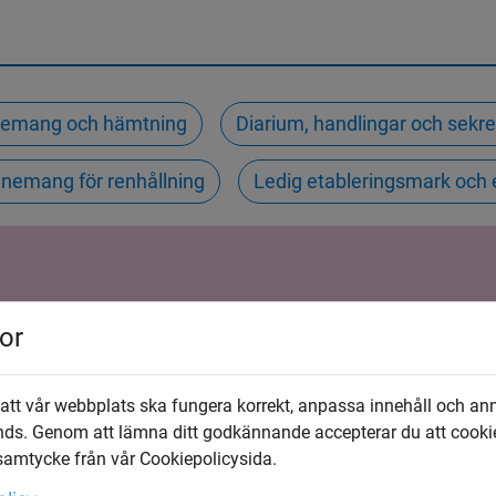
nnemang och hämtning
Diarium, handlingar och sekr
nnemang för renhållning
Ledig etableringsmark och 
or
 att vår webbplats ska fungera korrekt, anpassa innehåll och an
nds. Genom att lämna ditt godkännande accepterar du att cooki
 samtycke från vår Cookiepolicysida.