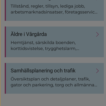
Tillstånd, regler, tillsyn, lediga jobb,
arbetsmarknadsinsatser, företagsservice,
upphandling, inköp.
Äldre i Vårgårda
Hemtjänst, särskilda boenden,
korttidsvistelse, trygghetslarm,
dagverksamhet, mat och måltider,
ledsagning, färdtjänst,
bostadsanpassning
Samhällsplanering och trafik
Översiktsplan och detaljplaner, trafik,
gator och parkering, torg och allmänna
platser.