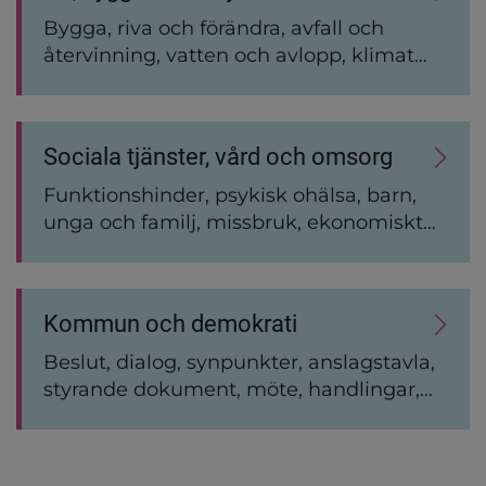
Bygga, riva och förändra, avfall och
återvinning, vatten och avlopp, klimat
och miljö, bostad och boendemiljö, djur
och husdjur, pågående byggprojekt
Sociala tjänster, vård och omsorg
Funktionshinder, psykisk ohälsa, barn,
unga och familj, missbruk, ekonomiskt
stöd, hälso- och sjukvård, brottsoffer,
integration
Kommun och demokrati
Beslut, dialog, synpunkter, anslagstavla,
styrande dokument, möte, handlingar,
styrning, press, trygghet, säkerhet,
störningar, kris, beredskap.