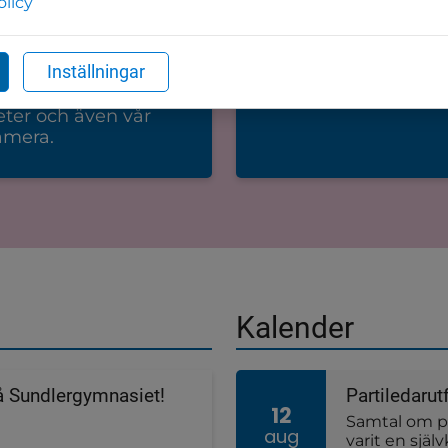
olicy
gget av vårt nya
Turistinformation
oende
Tips, sevärdheter och
Inställningar
upplevelser i Vårgår
r nytt äldreboende.
eter och även vår
mera.
Kalender
Datum
på Sundlergymnasiet!
Partiledaru
12
Samtal om po
aug
varit en själ