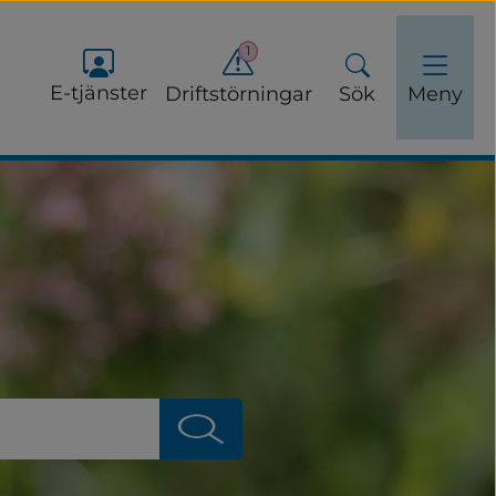
1
E-tjänster
Driftstörningar
Sök
Meny