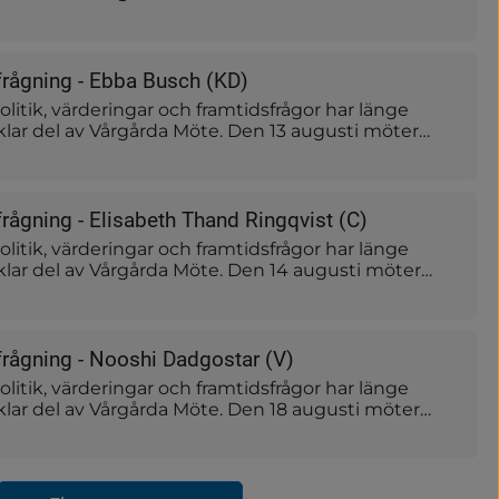
frågning möter Liberalernas partiledare Simona
tfrågarna Jenny Dobers och Niklas Piensoho – en
rdjupning, samtal och musik.
tfrågning - Ebba Busch (KD)
litik, värderingar och framtidsfrågor har länge
vklar del av Vårgårda Möte. Den 13 augusti möter
ternas partiledare Ebba Busch utfrågarna Jenny
iklas Piensoho – en kväll med fördjupning, samtal
frågning - Elisabeth Thand Ringqvist (C)
litik, värderingar och framtidsfrågor har länge
lvklar del av Vårgårda Möte. Den 14 augusti möter
ts partiledare Elisabeth Thand Ringqvist
enny Dobers och Niklas Piensoho – en kväll med
 samtal och musik.
tfrågning - Nooshi Dadgostar (V)
litik, värderingar och framtidsfrågor har länge
lvklar del av Vårgårda Möte. Den 18 augusti möter
ets partiledare Nooshi Dadgostar utfrågarna Jenny
iklas Piensoho – en kväll med fördjupning, samtal