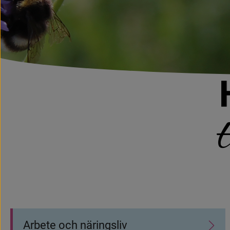
Startsida
Undersidor
Arbete och näringsliv