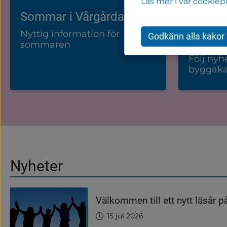
Läs mer i vår cookiep
Sommar i Vårgårda
Följ by
äldreb
Nyttig information för
Godkänn alla kakor
sommaren
Vi bygge
Följ nyh
byggaka
Nyheter
Välkommen till ett nytt läsår 
15 jul 2026