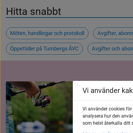
Hitta snabbt
Möten, handlingar och protokoll
Avgifter, abo
Öppettider på Tumbergs ÅVC
Avgifter och abo
Vi använder kak
Vi använder cookies för
analysera hur den anvä
som helst återkalla ditt