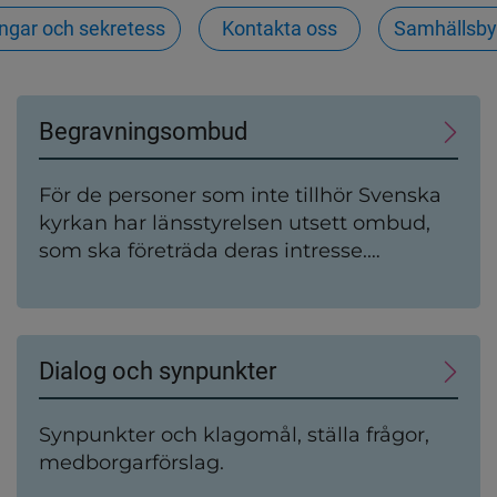
ingar och sekretess
Kontakta oss
Samhällsb
Begravningsombud
För de personer som inte tillhör Svenska
kyrkan har länsstyrelsen utsett ombud,
som ska företräda deras intresse.
Begravningsombudet granskar att
huvudmännen inom Svenska kyrkan
använder pengarna från
begravningsavgiften på rätt sätt.
Dialog och synpunkter
Synpunkter och klagomål, ställa frågor,
medborgarförslag.