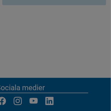
räddningstjänst, brottsförebyggande
arbete.
ociala medier
Facebook
Instagram
YouTube
LinkedIn
(länk
(länk
(länk
(länk