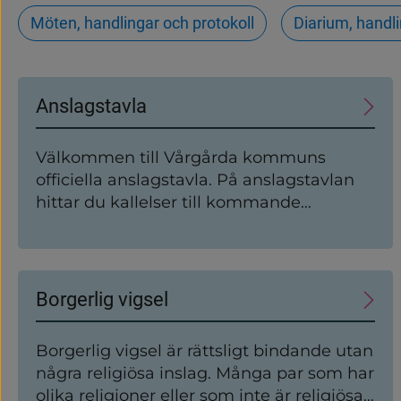
Möten, handlingar och protokoll
Diarium, handl
Undersidor
Anslagstavla
Välkommen till Vårgårda kommuns
officiella anslagstavla. På anslagstavlan
hittar du kallelser till kommande
sammanträden, anslag om justerade
protokoll och kungörelser.
Borgerlig vigsel
Borgerlig vigsel är rättsligt bindande utan
några religiösa inslag. Många par som har
olika religioner eller som inte är religiösa