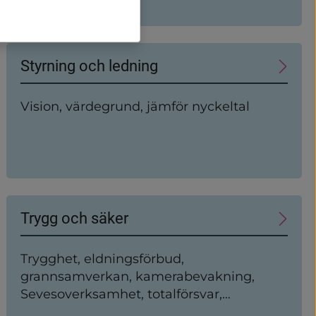
kommunfullmäktige
Styrning och ledning
Vision, värdegrund, jämför nyckeltal
Trygg och säker
Trygghet, eldningsförbud,
grannsamverkan, kamerabevakning,
Sevesoverksamhet, totalförsvar,
våldsbejakande extremism,