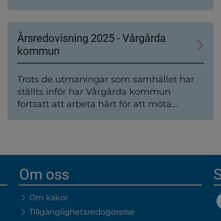
till exempel avgifter för barnomsorg,
sophämtning och att hyra kommunens
lokaler.
Årsredovisning 2025 - Vårgårda
kommun
Trots de utmaningar som samhället har
ställts inför har Vårgårda kommun
fortsatt att arbeta hårt för att möta
invånarnas behov och skapa en hållbar
och inkluderande framtid. Denna rapport
ger en översikt av prestationer,
ekonomiska resultat och strategiska
beslut som har format vägen framåt.
Om oss
S
Om kakor
Tillgänglighetsredogörelse