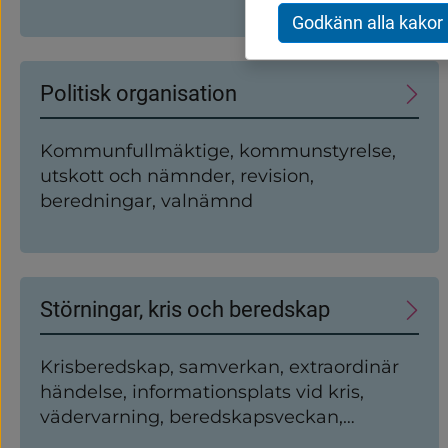
kort om kommunen
Godkänn alla kakor
Politisk organisation
Kommunfullmäktige, kommunstyrelse,
utskott och nämnder, revision,
beredningar, valnämnd
Störningar, kris och beredskap
Krisberedskap, samverkan, extraordinär
händelse, informationsplats vid kris,
vädervarning, beredskapsveckan,
Energiförsörjning, SMS-tjänst vid