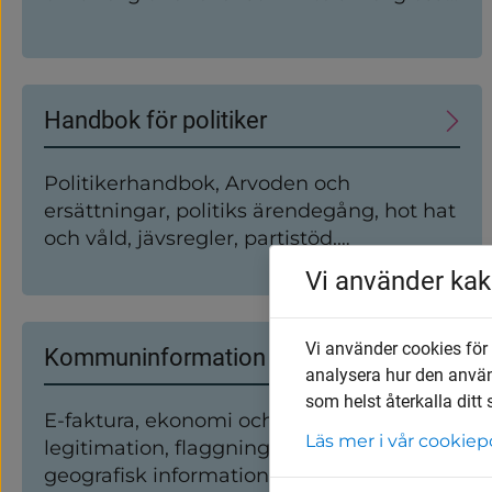
väljer att gifta sig borgerligt. Borgerlig
vigsel innebär att ni vigs inför en
vigselförrättare som länsstyrelsen har
förordnat.
Handbok för politiker
Politikerhandbok, Arvoden och
ersättningar, politiks ärendegång, hot hat
och våld, jävsregler, partistöd,
kommunalt självstyre
Vi använder kak
Vi använder cookies för
Kommuninformation
analysera hur den anvä
som helst återkalla ditt
E-faktura, ekonomi och budget, e-
Läs mer i vår cookiep
legitimation, flaggning, karto och
geografisk information, taxor och avgifter,