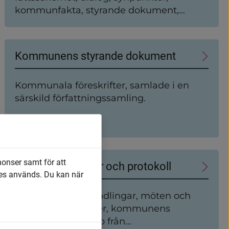
kommunfakta, styrande dokument,
kvalitetskontroll, utveckling, trygghet,
säkerhet, kris, krisberedskap,
pressinformation, hållbarhet, möten,
Kommunens styrande dokument
kommunal anslagstavla.
Kommunala föreskrifter, samlade i en
särskild författningssamling.
nonser samt för att
Möten, handlingar och protokoll
es används. Du kan när
Läsa offentliga handlingar, möten och
sammanträdestider, kommunens
diarium, webbklipp från