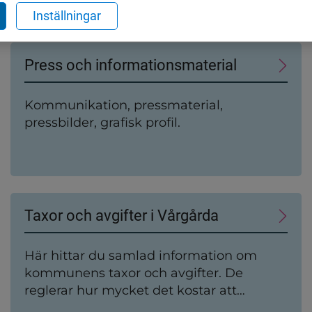
och unga och tillgänglighet.
Inställningar
Press och informationsmaterial
Kommunikation, pressmaterial,
pressbilder, grafisk profil.
Taxor och avgifter i Vårgårda
Här hittar du samlad information om
kommunens taxor och avgifter. De
reglerar hur mycket det kostar att
använda vissa av kommunens tjänster,