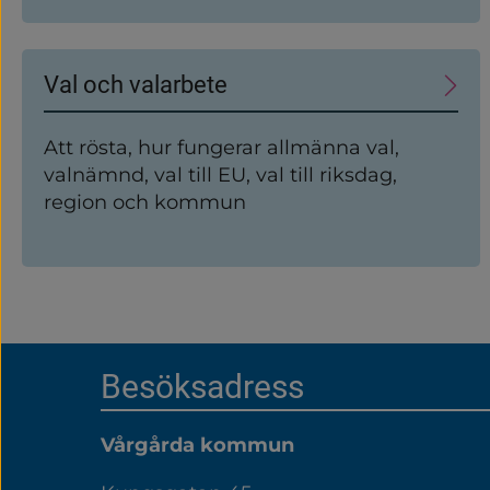
störningar.
Val och valarbete
Att rösta, hur fungerar allmänna val,
valnämnd, val till EU, val till riksdag,
region och kommun
Sidfot
Besöksadress
Vårgårda kommun