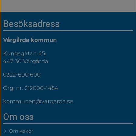
Sidfot
Besöksadress
Vårgårda kommun
Kungsgatan 45
447 30 Vårgårda
0322-600 600
Org. nr. 212000-1454
kommunen@vargarda.se
Om oss
Om kakor