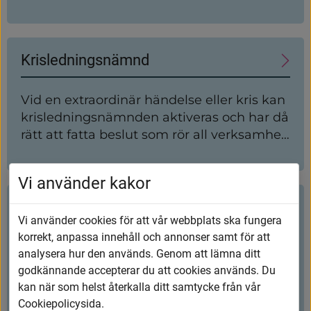
kommunens ”regering”. Kommunstyrelsen
yttrar sig i ärenden som
kommunfullmäktige beslutar om.
Krisledningsnämnd
Vid en extraordinär händelse eller kris kan
krislednings­nämnden aktiveras och har då
rätt att fatta beslut som rör all verksamhet
i kommunen.
Vi använder kakor
Myndighetsnämnder
Vi använder cookies för att vår webbplats ska fungera
korrekt, anpassa innehåll och annonser samt för att
Myndighetsnämnden ansvarar för den
analysera hur den används. Genom att lämna ditt
kommunala myndighetsutövningen
godkännande accepterar du att cookies används. Du
utifrån de lagar och förordningar som
kan när som helst återkalla ditt samtycke från vår
riksdagen och regeringen har fastställt.
Cookiepolicysida.