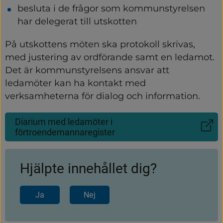
besluta i de frågor som kommunstyrelsen 
har delegerat till utskotten
På utskottens möten ska protokoll skrivas, 
med justering av ordförande samt en ledamot. 
Det är kommunstyrelsens ansvar att 
ledamöter kan ha kontakt med 
verksamheterna för dialog och information.
Diarium med ledamöter i
(Länk
förtroendemannaregister
till
annan
webbplats)
Hjälpte innehållet dig?
Ja
Nej