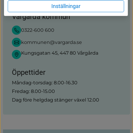
Inställningar
Vårgårda kommun
0322-600 600
kommunen@vargarda.se
Kungsgatan 45, 447 80 Vårgårda
Öppettider
Måndag-torsdag: 8.00-16.30
Fredag: 8.00-15.00
Dag före helgdag stänger växel 12.00