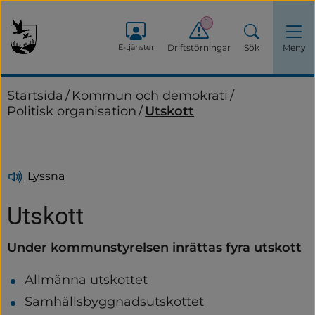
1
E-tjänster
Driftstörningar
Sök
Meny
Startsida
/
Kommun och demokrati
/
Politisk organisation
/
Utskott
Lyssna
Utskott
Under kommunstyrelsen inrättas fyra utskott
Allmänna utskottet
Samhällsbyggnadsutskottet