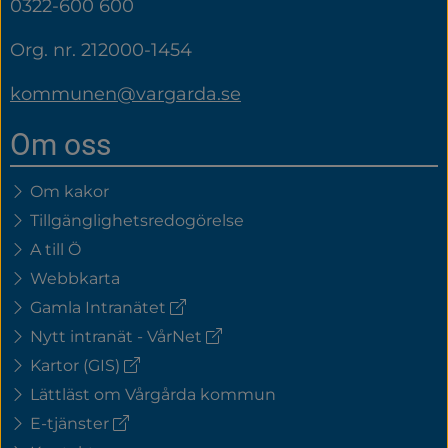
0322-600 600
Org. nr. 212000-1454
kommunen@vargarda.se
Om oss
Om kakor
Tillgänglighetsredogörelse
A till Ö
Webbkarta
(extern
Gamla Intranätet
länk)
(extern
Nytt intranät - VårNet
länk)
(extern
Kartor (GIS)
länk)
Lättläst om Vårgårda kommun
(extern
E-tjänster
länk)