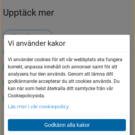
Upptäck mer
Kontakta oss
Vi använder kakor
Hämtning av ditt hushållsavfall
Vi använder cookies för att vår webbplats ska fungera
Öppettider på Tumbergs ÅVC
korrekt, anpassa innehåll och annonser samt för att
analysera hur den används. Genom att lämna ditt
godkännande accepterar du att cookies används. Du
Våra utbildningar
Jobba hos oss
kan när som helst återkalla ditt samtycke från vår
Cookiepolicysida.
Simhall - Badet
Läs mer i vår cookiepolicy
Godkänn alla kakor
Kontakt