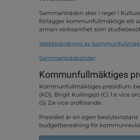
ndersidor för Möten, handl
Sammanträden sker i regel i Kulture
dersidor för Politisk orga
förlägger kommunfullmäktige ett sa
annan verksamhet som studiebesö
Webbsändning av kommunfullmäk
Sammanträdestider
Kommunfullmäktiges pr
Kommunfullmäktiges presidium best
(KD), Birgit Kullingsjö (C) 1:e vice
(S) 2:e vice ordförande.
Presidiet är en egen beslutsinstans 
ndersidor för Revision
budgetberedning för kommunrevis