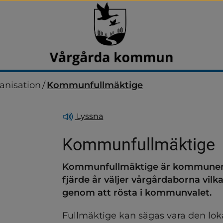
ganisation
/
Kommunfullmäktige
Lyssna
Kommunfullmäktige
Kommunfullmäktige är kommunens h
ndersidor för Anslagstavla
fjärde år väljer vårgårdaborna vil
genom att rösta i kommunvalet.
Fullmäktige kan sägas vara den lokal