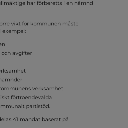
 och rättssäkerhet
llmäktige har förberetts i en nämnd 
större vikt för kommunen måste 
synpunkter
l exempel:
ten
ns organisation och styrni
och avgifter
olitiker
erksamhet
rbete
i nämnder
ka kommunens verksamhet
tiskt förtroendevalda
ormation
ommunalt partistöd.
ttigheter
elas 41 mandat baserat på 