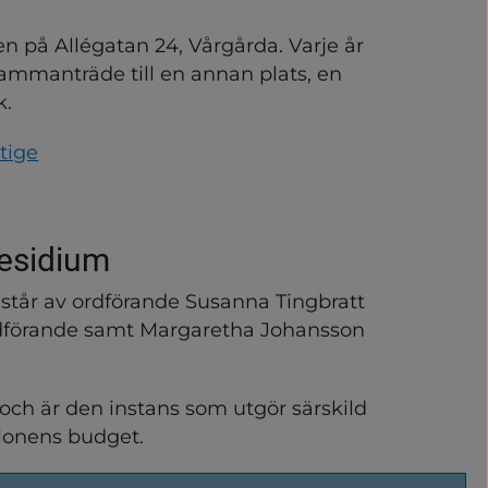
ingar och protokoll
n på Allégatan 24, Vårgårda. Varje år 
nisation
mmanträde till en annan plats, en 
k.
tige
esidium
år av ordförande Susanna Tingbratt 
 ordförande samt Margaretha Johansson 
och är den instans som utgör särskild 
ionens budget.