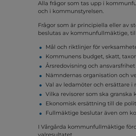
ndersidor för Beslut, insyn
Alla frågor som tas upp i kommunfu
och i kommunstyrelsen.
Frågor som är principiella eller av 
ndersidor för Dialog och 
beslutas av kommunfullmäktige, til
Mål och riktlinjer för verksamhe
ndersidor för Förvaltninge
Kommunens budget, skatt, taxor 
ndersidor för Handbok för p
Årsredovisning och ansvarsfrihet
Nämndernas organisation och v
ndersidor för Hållbarhetsa
Val av ledamöter och ersättare 
Vilka revisorer som ska grans
Ekonomisk ersättning till de poli
ndersidor för Kommuninf
Fullmäktige beslutar även om k
ndersidor för Mänskliga rä
I Vårgårda kommunfullmäktige förd
valresultatet.