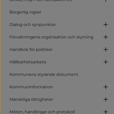
U
Borgerlig vigsel
Dialog och synpunkter
U
Förvaltningens organisation och styrning
U
Handbok för politiker
U
Hållbarhetsarbete
U
Kommunens styrande dokument
Kommuninformation
U
Mänskliga rättigheter
U
Möten, handlingar och protokoll