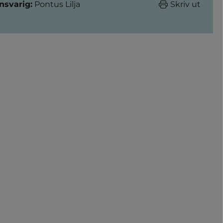
nsvarig:
Pontus Lilja
Skriv ut