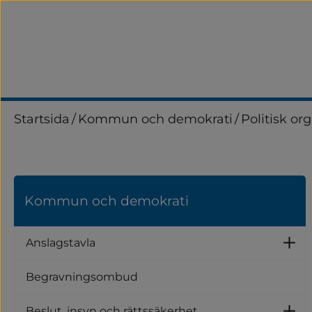
Startsida
/
Kommun och demokrati
/
Politisk or
Kommun och demokrati
Anslagstavla
U
Begravningsombud
Beslut, insyn och rättssäkerhet