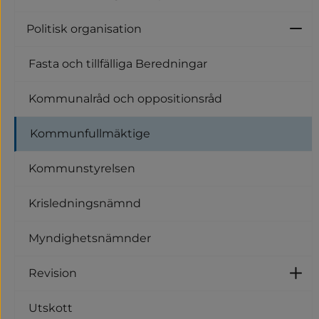
U
Politisk organisation
Un
Fasta och tillfälliga Beredningar
Kommunalråd och oppositionsråd
Kommunfullmäktige
Kommunstyrelsen
Krisledningsnämnd
Myndighetsnämnder
Revision
U
Utskott