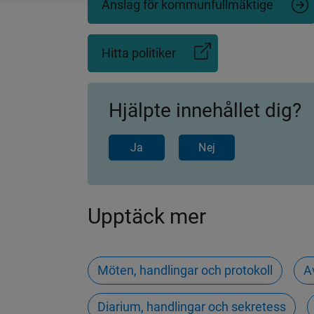
Anslag för kommunfullmäktige
Hitta politiker
(Länk
till
annan
webbplats)
Hjälpte innehållet dig?
Ja
Nej
Upptäck mer
Möten, handlingar och protokoll
A
Diarium, handlingar och sekretess