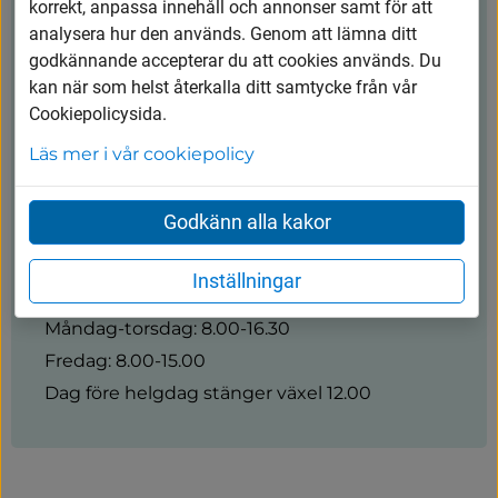
Kontakt
korrekt, anpassa innehåll och annonser samt för att
analysera hur den används. Genom att lämna ditt
godkännande accepterar du att cookies används. Du
Vårgårda kommun
kan när som helst återkalla ditt samtycke från vår
Cookiepolicysida.
0322-600 600
Läs mer i vår cookiepolicy
kommunen@vargarda.se
Kungsgatan 45, 447 80 Vårgårda
Godkänn alla kakor
Inställningar
Öppettider
Måndag-torsdag: 8.00-16.30
Fredag: 8.00-15.00
Dag före helgdag stänger växel 12.00