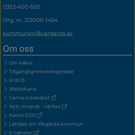
0322-600 600
Org. nr. 212000-1454
kommunen@vargarda.se
Om oss
Om kakor
Tillgänglighetsredogörelse
A till Ö
Webbkarta
(extern
Gamla Intranätet
länk)
(extern
Nytt intranät - VårNet
länk)
(extern
Kartor (GIS)
länk)
Lättläst om Vårgårda kommun
(extern
E-tjänster