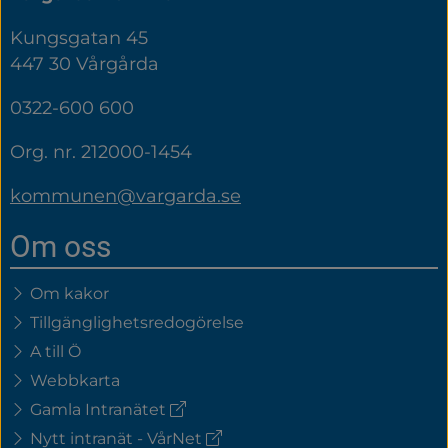
Kungsgatan 45
447 30 Vårgårda
0322-600 600
Org. nr. 212000-1454
kommunen@vargarda.se
Om oss
Om kakor
Tillgänglighetsredogörelse
A till Ö
Webbkarta
(extern
Gamla Intranätet
länk)
(extern
Nytt intranät - VårNet