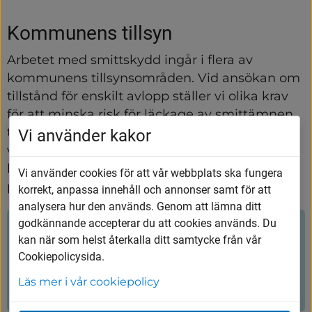
Kommunens tillsyn
Arbetet med smittskydd ingår i flera av 
kommunens tillsynsområden. Vid ansökan om 
tillstånd för enskilt avlopp ställer vi olika krav 
för att minska risk för läckage av smittämnen 
till grundvatten och brunnar. Vid tillsynen på 
Vi använder kakor
våra förskolor ställer vi krav på rutiner för 
hygien och vid misstänkt matförgiftning tar vi 
Vi använder cookies för att vår webbplats ska fungera
prover och utreder orsaken.
korrekt, anpassa innehåll och annonser samt för att
analysera hur den används. Genom att lämna ditt
godkännande accepterar du att cookies används. Du
Hjälpte innehållet dig?
kan när som helst återkalla ditt samtycke från vår
Cookiepolicysida.
Ja
Nej
Läs mer i vår cookiepolicy