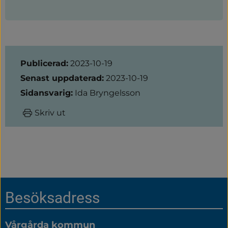
Sidinformation
Publicerad:
2023-10-19
Senast uppdaterad:
2023-10-19
Sidansvarig:
Ida Bryngelsson
Skriv ut
Sidfot
Besöksadress
Vårgårda kommun