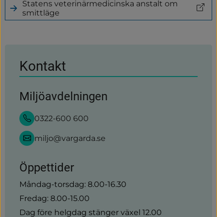
Statens veterinärmedicinska anstalt om
annan
(länk
smittläge
webbplats)
till
annan
webbplats)
Kontakt
Miljöavdelningen
0322-600 600
miljo@vargarda.se
Öppettider
Måndag-torsdag: 8.00-16.30
Fredag: 8.00-15.00
Dag före helgdag stänger växel 12.00