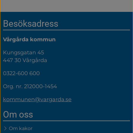
Sidfot
Besöksadress
Vårgårda kommun
Kungsgatan 45
447 30 Vårgårda
0322-600 600
Org. nr. 212000-1454
kommunen@vargarda.se
Om oss
Om kakor