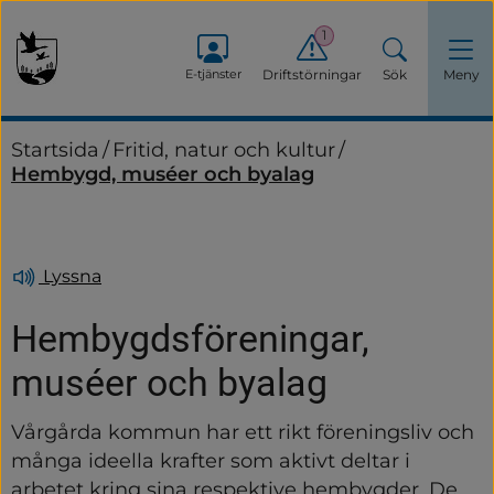
1
E-tjänster
Driftstörningar
Sök
Meny
Startsida
/
Fritid, natur och kultur
/
Hembygd, muséer och byalag
Lyssna
Hembygdsföreningar, 
muséer och byalag
Vårgårda kommun har ett rikt föreningsliv och 
många ideella krafter som aktivt deltar i 
arbetet kring sina respektive hembygder. De 