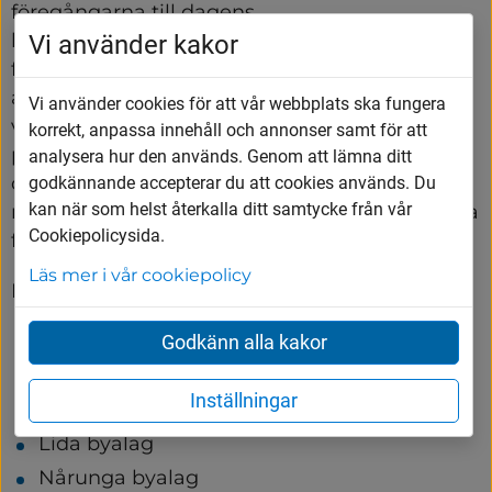
föregångarna till dagens 
kommunfullmäktigeledamöter. Men i nutid är 
Vi använder kakor
funktionen mest social med exempelvis 
arrangemang som midsommarfirande, 
Vi använder cookies för att vår webbplats ska fungera
valborgsfirande, julmarknad och trivselkvällar 
korrekt, anpassa innehåll och annonser samt för att
på programmet. Men det finns ännu byalag 
analysera hur den används. Genom att lämna ditt
och byföreningar som fungerar som 
godkännande accepterar du att cookies används. Du
kan när som helst återkalla ditt samtycke från vår
rådgivande instans i kommunala och regionala 
Cookiepolicysida.
frågor.
Läs mer i vår cookiepolicy
I Vårgårda finns följande byalag:
Algutstorp sockens byalag,
Godkänn alla kakor
Asklanda Ornunga byalag
Inställningar
Kvinnestad-Landa byförening
Lida byalag
Nårunga byalag