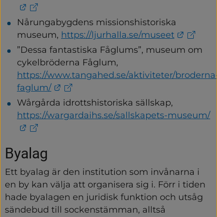
Länk till annan webbplats.
Nårungabygdens missionshistoriska 
Länk ti
museum,
https://ljurhalla.se/museet
”Dessa fantastiska Fåglums”, museum om 
cykelbröderna Fåglum, 
https://www.tangahed.se/aktiviteter/broderna
Länk till annan webbplats.
faglum/
Wårgårda idrottshistoriska sällskap, 
https://wargardaihs.se/sallskapets-museum/
Länk till annan webbplats.
Byalag
Ett byalag är den institution som invånarna i 
en by kan välja att organisera sig i. Förr i tiden 
hade byalagen en juridisk funktion och utsåg 
sändebud till sockenstämman, alltså 