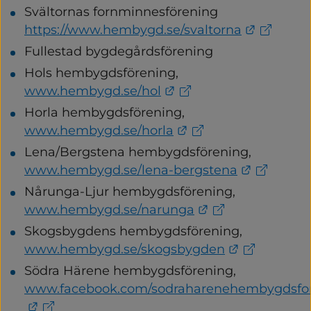
Svältornas fornminnesförening 
Länk til
https://www.hembygd.se/svaltorna
Fullestad bygdegårdsförening
Hols hembygdsförening, 
Länk till annan webbp
www.hembygd.se/hol
Horla hembygdsförening, 
Länk till annan web
www.hembygd.se/horla
Lena/Bergstena hembygdsförening, 
Länk till
www.hembygd.se/lena-bergstena
Nårunga-Ljur hembygdsförening, 
Länk till annan 
www.hembygd.se/narunga
Skogsbygdens hembygdsförening, 
Länk till a
www.hembygd.se/skogsbygden
Södra Härene hembygdsförening, 
www.facebook.com/sodraharenehembygdsfo
Länk till annan webbplats.