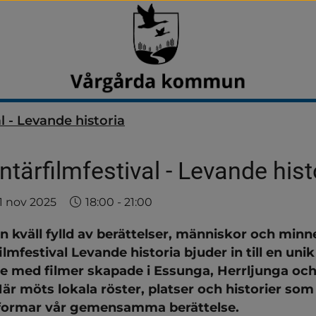
 - Levande historia
ärfilmfestival - Levande hist
till
Tid
till
1 nov 2025
18:00
‐
21:00
n kväll fylld av berättelser, människor och minne
mfestival Levande historia bjuder in till en unik 
e med filmer skapade i Essunga, Herrljunga och
 möts lokala röster, platser och historier som 
formar vår gemensamma berättelse.