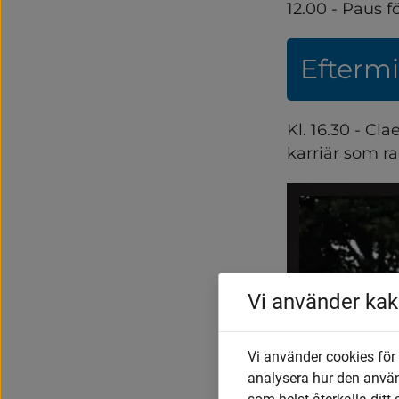
12.00 - Paus f
Eftermi
Kl. 16.30 - C
karriär som r
Vi använder kak
Vi använder cookies för
analysera hur den anvä