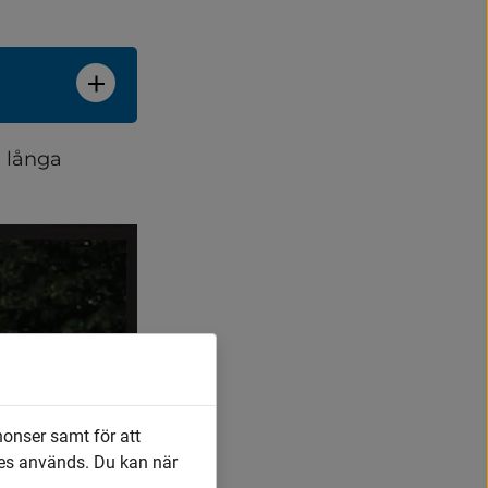
 långa 
nonser samt för att
es används. Du kan när