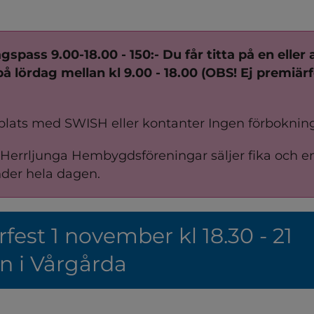
gspass 9.00-18.00 - 150:- Du får titta på en eller a
å lördag mellan kl 9.00 - 18.00 (OBS! Ej premiärf
plats med SWISH eller kontanter Ingen förboknin
Herrljunga Hembygdsföreningar säljer fika och en
nder hela dagen.
fest 1 november kl 18.30 - 21
n i Vårgårda