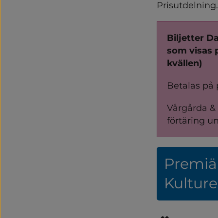
Prisutdelning.
Biljetter Da
som visas p
kvällen)
Betalas på 
Vårgårda & 
förtäring u
Premiär
Kulture