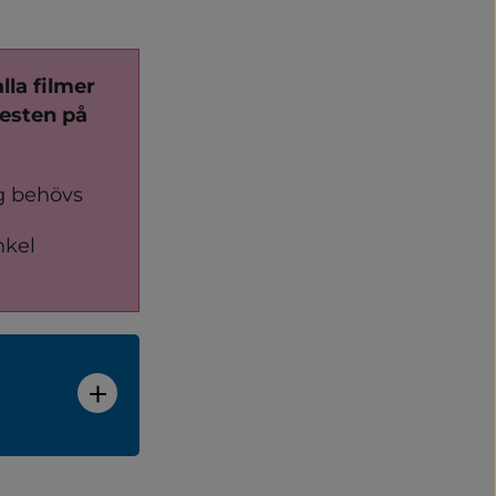
lla filmer 
esten på 
g behövs
kel 