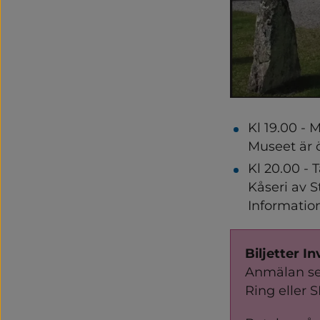
Kl 19.00 - 
Museet är ö
Kl 20.00 - 
Kåseri av 
Informatio
Biljetter I
Anmälan sen
Ring eller 