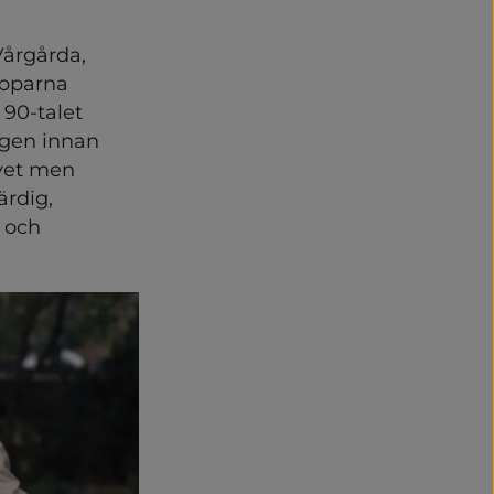
årgårda, 
opparna 
90-talet 
gen innan 
vet men 
rdig, 
och 