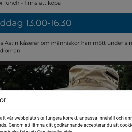
ör lunch - finns att köpa
ddag 13.00-16.30
laes Astin kåserar om människor han mött under sin
adioman.
or
 att vår webbplats ska fungera korrekt, anpassa innehåll och an
nds. Genom att lämna ditt godkännande accepterar du att cooki