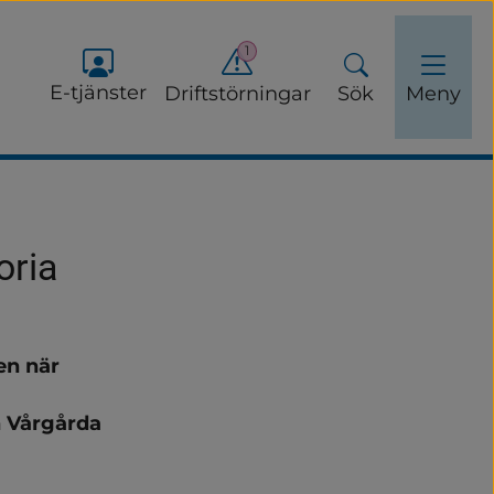
1
E-tjänster
Driftstörningar
Sök
Meny
oria
n när 
 Vårgårda 