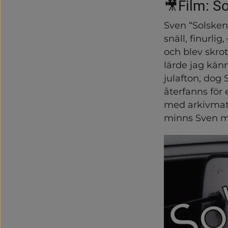
🎥Film: S
Sven “Solsken
snäll, finurli
och blev skro
lärde jag kän
julafton, dog 
återfanns för 
med arkivmate
minns Sven me