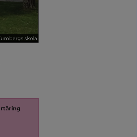
Tumbergs skola
!
örtäring