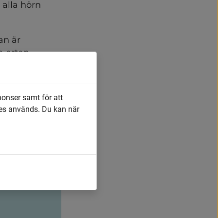
alla hörn 
n är 
 orten 
Länk till annan webbplats, öppnas i nytt fönster
, som 
nonser samt för att
es används. Du kan när