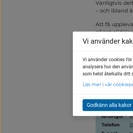
Vanligtvis del
– och ibland ä
Att få upplev
något alldeles
Vårgårda i Väs
Vi använder kak
Mer informati
uppdateras ko
Vi använder cookies för
analysera hur den anvä
som helst återkalla ditt
Läs mer i vår cookiep
Evenemangsi
Datum
2
Godkänn alla kakor
Plats
V
Arrangör
S
Telefon
0