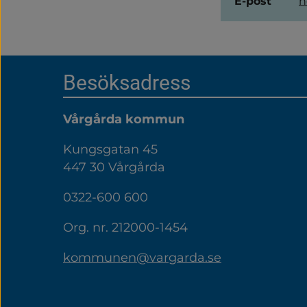
E-post
h
Sidfot
Besöksadress
Vårgårda kommun
Kungsgatan 45
447 30 Vårgårda
0322-600 600
Org. nr. 212000-1454
kommunen@vargarda.se