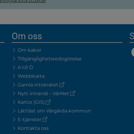
ello@atibox2026.se
Om oss
S
Om kakor
Tillgänglighetsredogörelse
A till Ö
Webbkarta
(extern
Gamla Intranätet
länk)
(extern
Nytt intranät - VårNet
länk)
(extern
Kartor (GIS)
länk)
Lättläst om Vårgårda kommun
(extern
E-tjänster
länk)
Kontakta oss