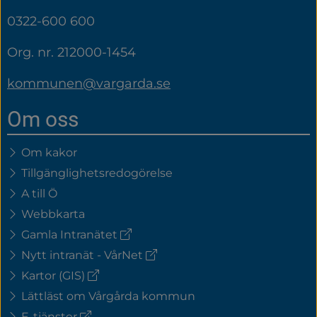
0322-600 600
Org. nr. 212000-1454
kommunen@vargarda.se
Om oss
Om kakor
Tillgänglighetsredogörelse
A till Ö
Webbkarta
(extern
Gamla Intranätet
länk)
(extern
Nytt intranät - VårNet
länk)
(extern
Kartor (GIS)
länk)
Lättläst om Vårgårda kommun
(extern
E-tjänster