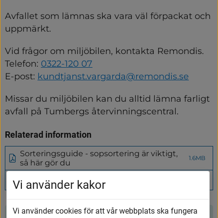
Avfallet som lämnas ska vara väl förpackat och 
uppmärkt.
Vid frågor om miljöbilen, kontakta Remondis.
Telefon: 
0322-120 07
E-post: 
kundtjanst.vargarda@remondis.se
Missar du miljöbilen kan du alltid lämna farligt 
avfall på Tumbergs återvinningscentral.
Relaterad information
Sorteringsguide - sopsortering är viktigt,
1.6MB
(pdf,
så här gör du
1.6MB)
Tumbergs återvinningscentral
Vi använder kakor
Vi använder cookies för att vår webbplats ska fungera