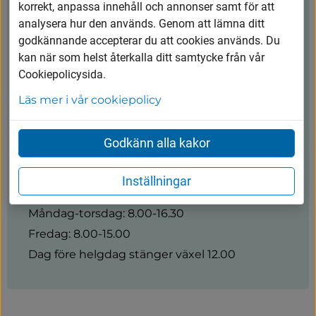
korrekt, anpassa innehåll och annonser samt för att
Kontakt
analysera hur den används. Genom att lämna ditt
godkännande accepterar du att cookies används. Du
Vårgårda kommun
kan när som helst återkalla ditt samtycke från vår
Cookiepolicysida.
0322-600 600
Läs mer i vår cookiepolicy
kommunen@vargarda.se
Godkänn alla kakor
Kungsgatan 45, 447 80 Vårgårda
Inställningar
Öppettider
Måndag-torsdag: 8.00-16.30
Fredag: 8.00-15.00
Dag före helgdag stänger växel 12.00