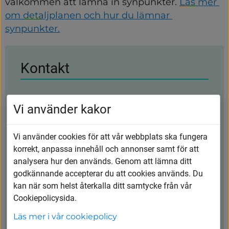
välkommen att lämna in synpunkter. 
Läs mer 
om detaljplanen och hur du lämnar 
synpunkter.
Kontakt
Vårgårda kommun
Vi använder kakor
0322-600 600
Vi använder cookies för att vår webbplats ska fungera
kommunen@vargarda.se
korrekt, anpassa innehåll och annonser samt för att
analysera hur den används. Genom att lämna ditt
Kungsgatan 45, 447 80 Vårgårda
godkännande accepterar du att cookies används. Du
kan när som helst återkalla ditt samtycke från vår
Öppettider
Cookiepolicysida.
Måndag-torsdag: 8.00-16.30
Läs mer i vår cookiepolicy
Fredag: 8.00-15.00