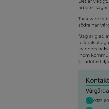
Det är viktigt,
arbete” säge
Tack vare bid
södra har Vår
”Jag är glad at
folkhälsofråga
kvinnors hälsa
inom kommune
Charlotte Lil
Kontakt
Vårgård
0322-6