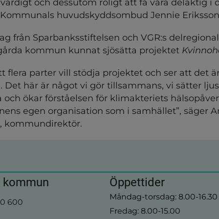
 värdigt och dessutom roligt att få vara delaktig i d
r Kommunals huvudskyddsombud Jennie Eriksson
rag från Sparbanksstiftelsen och VGR:s delregiona
gårda kommun kunnat sjösätta projektet 
Kvinnoh
t flera parter vill stödja projektet och ser att det är
. Det här är något vi gör tillsammans, vi sätter ljus
 och ökar förståelsen för klimakteriets hälsopåver
ns egen organisation som i samhället”, säger A
ja, kommundirektör.
a kommun
Öppettider
Måndag-torsdag: 8.00-16.30
00 600
Fredag: 8.00-15.00