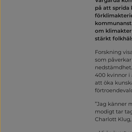
Vårgårda kom
på att sprid
förklimakteriet
kommunanställ
om klimakteri
stärkt folkhäl
Forskning visa
som påverkar 
nedstämdhet. I
400 kvinnor i
att öka kunsk
förtroendeval
”Jag känner m
modigt tar tag
Charlott Klug,