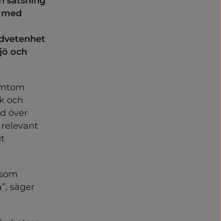
en satsning 
 med 
dvetenhet 
ö och 
ymtom 
k och 
d över 
relevant 
 
som 
”, säger 