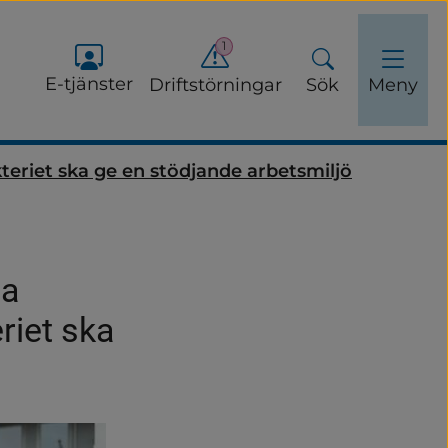
1
E-tjänster
Driftstörningar
Sök
Meny
eriet ska ge en stödjande arbetsmiljö
a 
iet ska 