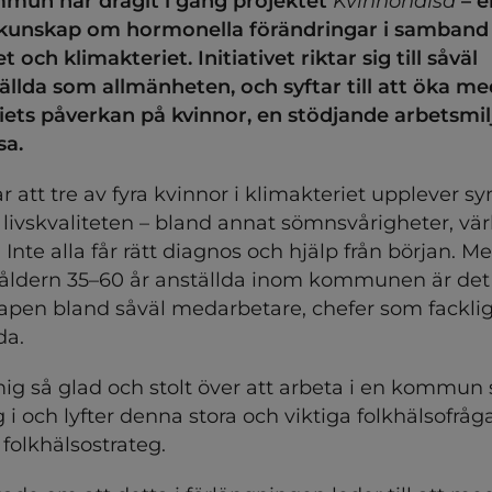
mun har dragit i gång projektet
 Kvinnohälsa
 – 
a kunskap om hormonella förändringar i samband
 och klimakteriet. Initiativet riktar sig till såväl 
da som allmänheten, och syftar till att öka me
ets påverkan på kvinnor, en stödjande arbetsmilj
sa.
r att tre av fyra kvinnor i klimakteriet upplever s
livskvaliteten – bland annat sömnsvårigheter, vär
nte alla får rätt diagnos och hjälp från början. Me
 åldern 35–60 år anställda inom kommunen är det 
apen bland såväl medarbetare, chefer som fackligt
da.
ig så glad och stolt över att arbeta i en kommun 
 i och lyfter denna stora och viktiga folkhälsofråga
 folkhälsostrateg.