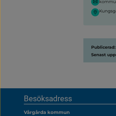
kommun
Kungsga
Sidinform
Publicerad:
Senast upp
Sidfot
Besöksadress
Vårgårda kommun