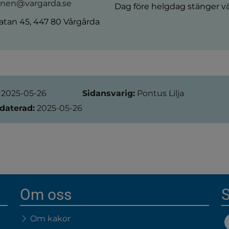
en@vargarda.se
Dag före helgdag stänger vä
tan 45, 447 80 Vårgårda
ation
2025-05-26
Sidansvarig:
Pontus Lilja
daterad:
2025-05-26
Om oss
S
Om kakor