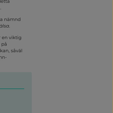
etta 
.
la nämnd 
älsa
.
 en viktig 
 på 
kan, såväl 
nn-