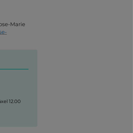
ose-Marie 
se-
xel 12.00