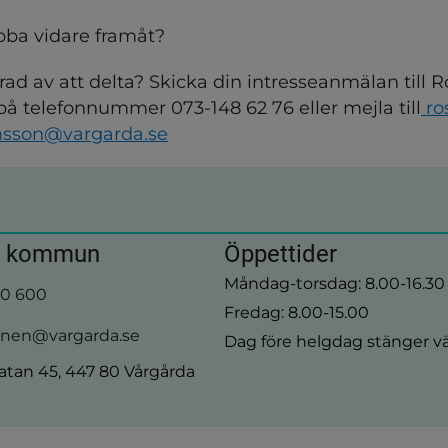
bba vidare framåt?
rad av att delta? Skicka din intresseanmälan till R
 telefonnummer 073-148 62 76 eller mejla till
 ro
sson@vargarda.se
a kommun
Öppettider
Måndag-torsdag: 8.00-16.30
00 600
Fredag: 8.00-15.00
en@vargarda.se
Dag före helgdag stänger vä
tan 45, 447 80 Vårgårda