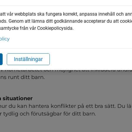
. Du får också öva på att vara tydlig som förälde
 att vår webbplats ska fungera korrekt, anpassa innehåll och an
nds. Genom att lämna ditt godkännande accepterar du att cooki
erar
 samtycke från vår Cookiepolicysida.
 att öka fokus på det som motiverar och fungerar f
olicy
h uppmärksamma det positiva.
Inställningar
ff
v Kometarbetet och möjlighet att inkludera andra 
s runt ditt barn.
 situationer
hur du kan hantera konflikter på ett bra sätt. Du lär
 tydlig och förutsägbar för ditt barn.