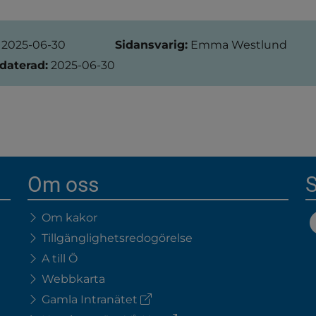
ation
2025-06-30
Sidansvarig:
Emma Westlund
daterad:
2025-06-30
Om oss
S
Om kakor
Tillgänglighetsredogörelse
A till Ö
Webbkarta
(extern
Gamla Intranätet
länk)