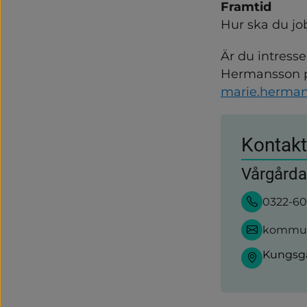
Framtid
Hur ska du jo
Är du intresse
Hermansson på
marie.herman
Kontakt
Vårgård
0322-6
kommun
Kungsga