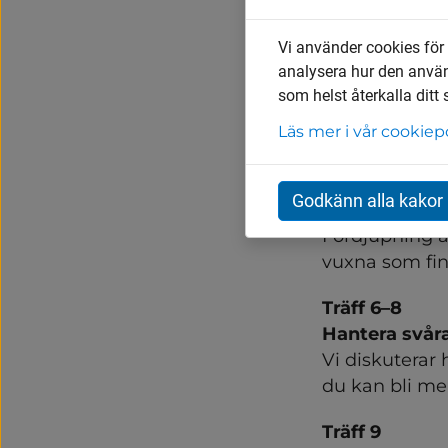
uppmärksamhet
Vi använder cookies för
Träff 3–4
analysera hur den anvä
Det som fung
som helst återkalla ditt
Vi arbetar med
Läs mer i vår cookiep
ditt barn oc
Träff 5
Godkänn alla kakor
Individuell trä
Fördjupning a
vuxna som finn
Träff 6–8
Hantera svåra
Vi diskuterar 
du kan bli mer
Träff 9