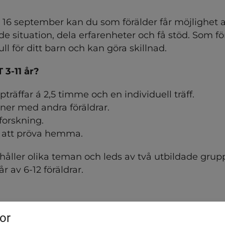
16 september kan du som förälder får möjlighet att
de situation, dela erfarenheter och få stöd. Som för
ll för ditt barn och kan göra skillnad.
 3-11 år?
träffar á 2,5 timme och en individuell träff.
ner med andra föräldrar.
 forskning.
 att pröva hemma.
håller olika teman och leds av två utbildade grupp
 av 6-12 föräldrar.
aro
or
 bråk och tjat behöver vi öka positiv samvaro och 