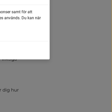
r.
nonser samt för att
es används. Du kan när
ör just 
viktiga 
 dig hur 