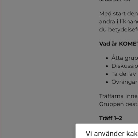
Med start den 
andra i liknan
du betydelsefu
Vad är KOMET
Åtta grupp
Diskussio
Ta del av
Övningar
Träffarna inne
Gruppen består
Träff 1–2
Positiv samv
Vi använder kak
För att minska