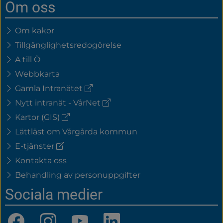
Om oss
Om kakor
Tillgänglighetsredogörelse
A till Ö
Webbkarta
(extern
Gamla Intranätet
länk)
(extern
Nytt intranät - VårNet
länk)
(extern
Kartor (GIS)
länk)
Lättläst om Vårgårda kommun
(extern
E-tjänster
länk)
Kontakta oss
Behandling av personuppgifter
Sociala medier