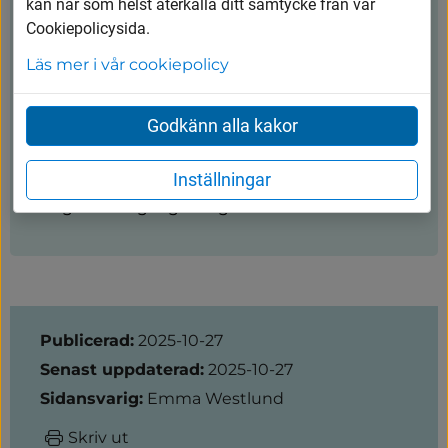
kan när som helst återkalla ditt samtycke från vår
kommunen@vargarda.se
Cookiepolicysida.
Kungsgatan 45, 447 80 Vårgårda
Läs mer i vår cookiepolicy
Öppettider
Godkänn alla kakor
Måndag-torsdag: 8.00-16.30
Fredag: 8.00-15.00
Inställningar
Dag före helgdag stänger växel 12.00
Sidinformation
Publicerad:
2025-10-27
Senast uppdaterad:
2025-10-27
Sidansvarig:
Emma Westlund
Skriv ut