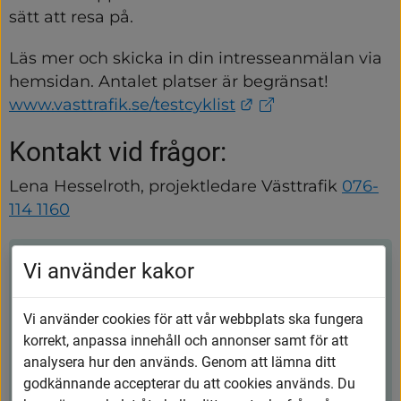
sätt att resa på.
Läs mer och skicka in din intresseanmälan via 
hemsidan. Antalet platser är begränsat!
Länk till annan we
www.vasttrafik.se/testcyklist
Kontakt vid frågor:
Lena Hesselroth, projektledare Västtrafik 
076-
114 1160
Vi använder kakor
Kontakt
Vi använder cookies för att vår webbplats ska fungera
Vårgårda kommun
korrekt, anpassa innehåll och annonser samt för att
analysera hur den används. Genom att lämna ditt
0322-600 600
godkännande accepterar du att cookies används. Du