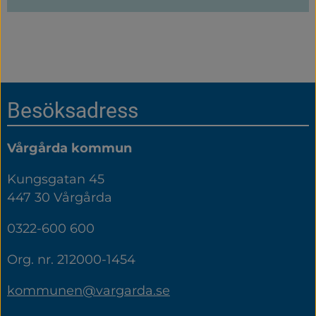
Sidfot
Besöksadress
Vårgårda kommun
Kungsgatan 45
447 30 Vårgårda
0322-600 600
Org. nr. 212000-1454
kommunen@vargarda.se