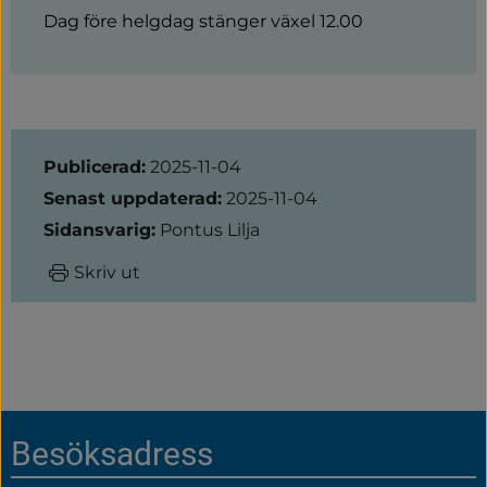
Dag före helgdag stänger växel 12.00
Sidinformation
Publicerad:
2025-11-04
Senast uppdaterad:
2025-11-04
Sidansvarig:
Pontus Lilja
Skriv ut
Sidfot
Besöksadress