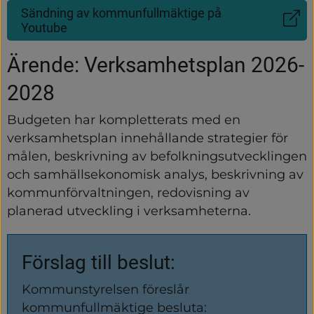
Sändning av kommunfullmäktige på
(Länk
Youtube
till
annan
Ärende: Verksamhetsplan 2026-
webbplats)
2028
Budgeten har kompletterats med en 
verksamhetsplan innehållande strategier för 
målen, beskrivning av befolkningsutvecklingen 
och samhällsekonomisk analys, beskrivning av 
kommunförvaltningen, redovisning av 
planerad utveckling i verksamheterna.
Förslag till beslut:
Kommunstyrelsen föreslår 
kommunfullmäktige besluta: 