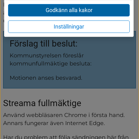
Kungsgatan samt att uppmuntra och stödja 
Godkänn alla kakor
aktiviteter som skapar
umgänge och mötesplatser i centrum.
Inställningar
Förslag till beslut:
Kommunstyrelsen föreslår 
kommunfullmäktige besluta:
Motionen anses besvarad.
Streama fullmäktige
Använd webbläsaren Chrome i första hand. 
Annars fungerar även Internet Edge.
Har du problem att följa sändningen här från 