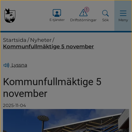
1
E-tjänster
Driftstörningar
Sök
Meny
Startsida
/
Nyheter
/
Kommunfullmäktige 5 november
Lyssna
Kommunfullmäktige 5 
november
2025-11-04