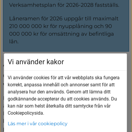
Verksamhetsplan för 2026-2028 fastställs.
Låneramen för 2026 uppgår till maximalt 
210 000 000 kr för nyupplåning och 90 
000 000 kr för omsättning av befintliga 
lån.
Vi använder kakor
Ärende: Svar på motion om att 
öka attraktiviteten i centrala 
Vi använder cookies för att vår webbplats ska fungera
Vårgårda
korrekt, anpassa innehåll och annonser samt för att
analysera hur den används. Genom att lämna ditt
Miljöpartiet har lämnat en motion med syftet 
godkännande accepterar du att cookies används. Du
att öka attraktiviteten i centrala Vårgårda. 
kan när som helst återkalla ditt samtycke från vår
Cookiepolicysida.
Motionen föreslår att under sommaren ha 
begränsningar för bilar och färre 
Läs mer i vår cookiepolicy
parkeringsplatser på delar av