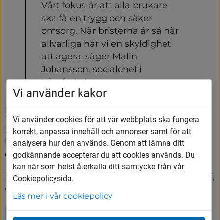
Vårt fokus är att alla brukare 
ska få en trygg och säker 
omsorg. När bristerna är så här 
allvarliga har vi en skyldighet 
att agera, säger Malin 
Johansson, socialchef i 
Vårgårda kommun.
Vi använder kakor
För frågor:
Vi använder cookies för att vår webbplats ska fungera
Brukare och anhöriga hänvisas till 
korrekt, anpassa innehåll och annonser samt för att
kommunens växel 0322-60 06 00, som hjälper 
analysera hur den används. Genom att lämna ditt
dig att komma i kontakt med rätt person. 
godkännande accepterar du att cookies används. Du
kan när som helst återkalla ditt samtycke från vår
Media hänvisas till 
Malin Johansson
, socialchef, 
Cookiepolicysida.
via kommunens växel 
0322-60 06 00
.
Läs mer i vår cookiepolicy
Frågor och svar - FAQ