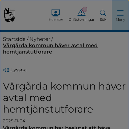
1
E-tjänster
Driftstörningar
Sök
Meny
Startsida
/
Nyheter
/
Vårgårda kommun häver avtal med
hemtjänstutförare
Lyssna
Vårgårda kommun häver 
avtal med 
hemtjänstutförare
2025-11-04
Vårgårda kommun har beslutat att häva 