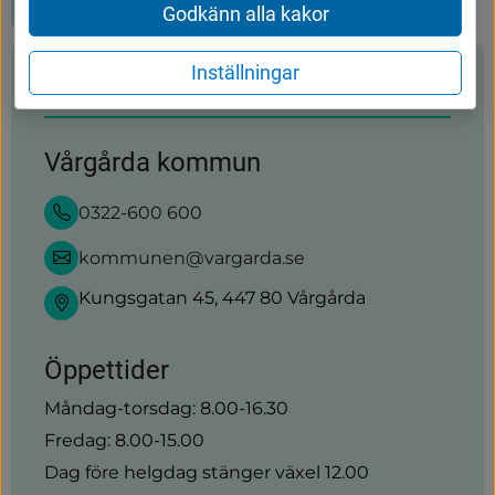
Godkänn alla kakor
Inställningar
Kontakt
Vårgårda kommun
0322-600 600
kommunen@vargarda.se
Kungsgatan 45, 447 80 Vårgårda
Öppettider
Måndag-torsdag: 8.00-16.30
Fredag: 8.00-15.00
Dag före helgdag stänger växel 12.00