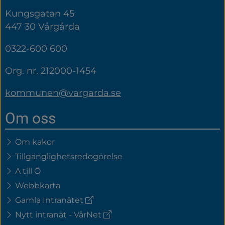
Kungsgatan 45
447 30 Vårgårda
0322-600 600
Org. nr. 212000-1454
kommunen@vargarda.se
Om oss
Om kakor
Tillgänglighetsredogörelse
A till Ö
Webbkarta
(extern
Gamla Intranätet
länk)
(extern
Nytt intranät - VårNet
länk)