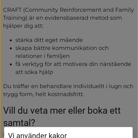
CRAFT (Community Reinforcement and Family 
Training) är en evidensbaserad metod som 
hjälper dig att:
stärka ditt eget mående
skapa bättre kommunikation och 
relationer i familjen
få verktyg för att motivera din närstående 
att söka hjälp
Du träffar en behandlare individuellt i lugn och 
trygg form, helt kostnadsfritt.
Vill du veta mer eller boka ett 
samtal?
Kontakta Rose-Marie Hermansson på 
Vi använder kakor