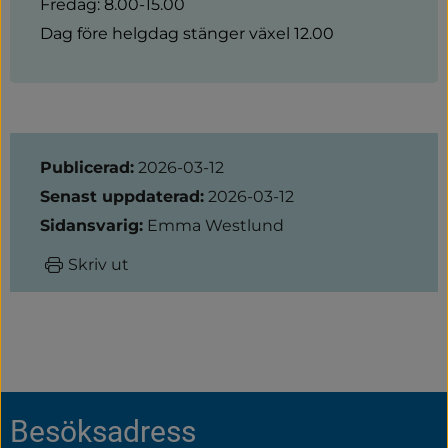
Fredag: 8.00-15.00
Dag före helgdag stänger växel 12.00
Sidinformation
Publicerad:
2026-03-12
Senast uppdaterad:
2026-03-12
Sidansvarig:
Emma Westlund
Skriv ut
Sidfot
Besöksadress