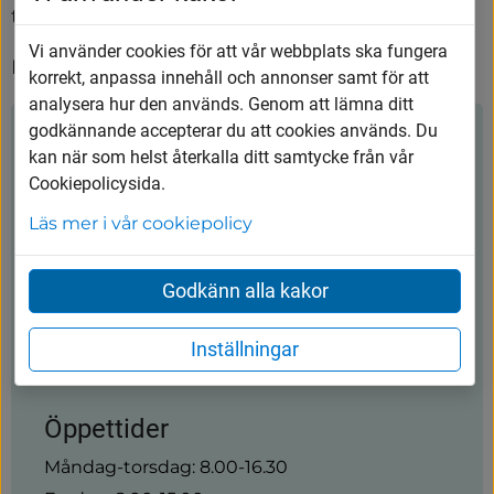
telefonnummer 
073-148 62 76
Vi använder cookies för att vår webbplats ska fungera
Du behöver inte bära det här ensam.
korrekt, anpassa innehåll och annonser samt för att
analysera hur den används. Genom att lämna ditt
godkännande accepterar du att cookies används. Du
Kontakt
kan när som helst återkalla ditt samtycke från vår
Cookiepolicysida.
Vårgårda kommun
Läs mer i vår cookiepolicy
0322-600 600
Godkänn alla kakor
kommunen@vargarda.se
Inställningar
Kungsgatan 45, 447 80 Vårgårda
Öppettider
Måndag-torsdag: 8.00-16.30