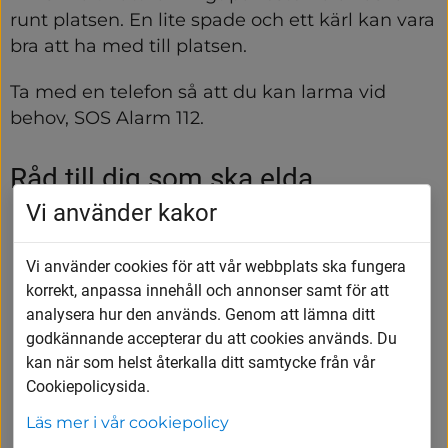
runt platsen. En lite spade och ett kärl kan vara 
bra att ha med till platsen.
Ta med en telefon så att du kan larma vid 
behov, SOS Alarm 112.
Råd till dig som ska elda
Vi använder kakor
Du som tänder en eld eller grill har ansvar 
för att den blir släckt
Vi använder cookies för att vår webbplats ska fungera
Ha alltid uppsikt över elden
korrekt, anpassa innehåll och annonser samt för att
Undvik att elda eller grilla när det blåser
analysera hur den används. Genom att lämna ditt
Du måste noga kontrollera att all glöd är 
godkännande accepterar du att cookies används. Du
släckt innan du lämnar platsen
kan när som helst återkalla ditt samtycke från vår
Cookiepolicysida.
Tänk på att ha elden långt från byggnader 
och brännbar vegetation för att undvika 
Läs mer i vår cookiepolicy
brandspridning