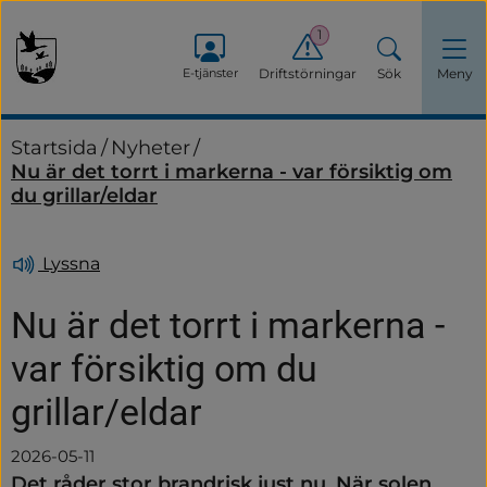
1
E-tjänster
Driftstörningar
Sök
Meny
Startsida
/
Nyheter
/
Nu är det torrt i markerna - var försiktig om
du grillar/eldar
Lyssna
Nu är det torrt i markerna - 
var försiktig om du 
grillar/eldar
2026-05-11
Det råder stor brandrisk just nu. När solen 