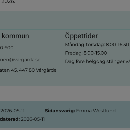
i 2026.
a kommun
Öppettider
Måndag-torsdag: 8.00-16.30
00 600
Fredag: 8.00-15.00
en@vargarda.se
Dag före helgdag stänger vä
tan 45, 447 80 Vårgårda
ation
2026-05-11
Sidansvarig:
Emma Westlund
daterad:
2026-05-11