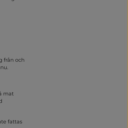
 från och 
 nu.
på mat
d
e fattas 