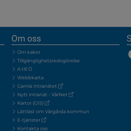
Om oss
S
Om kakor
Tillgänglighetsredogörelse
A till Ö
Webbkarta
(extern
Gamla Intranätet
länk)
(extern
Nytt intranät - VårNet
länk)
(extern
Kartor (GIS)
länk)
Lättläst om Vårgårda kommun
(extern
E-tjänster
länk)
Kontakta oss