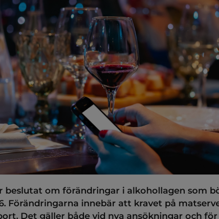
 beslutat om förändringar i alkohollagen som bör
26. Förändringarna innebär att kravet på matserve
bort. Det gäller både vid nya ansökningar och för 