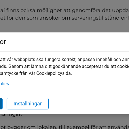
aj finns också möjlighet att genomföra det uppda
t för den som ansöker om serveringstillstånd enli
edan har serveringstillstånd
or
tt serveringstillstånd fortsätter det att gälla som 
 att vår webbplats ska fungera korrekt, anpassa innehåll och an
i kan du själv välja om du vill:
nds. Genom att lämna ditt godkännande accepterar du att cooki
 samtycke från vår Cookiepolicysida.
 servera mat
olicy
vilka tider mat erbjuds
vera mat helt
Inställningar
te göra någon anmälan eller ansökan till tillstånd
ndringar.
 bygger om lokalen, till exempel för att använda 