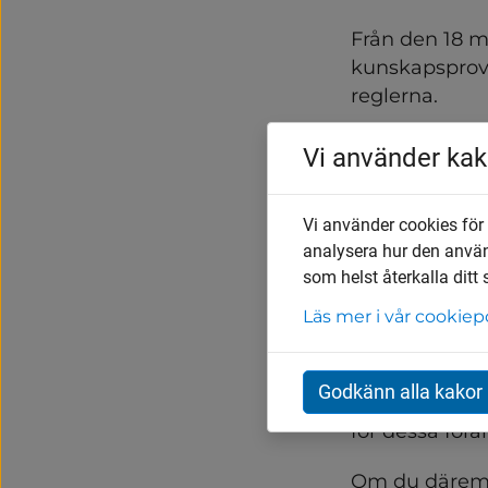
Från den 18 m
kunskapsprove
reglerna.
För dig som r
Vi använder kak
Har du redan e
Vi använder cookies för
Efter den 1 jun
analysera hur den anvä
som helst återkalla ditt
fortsätta
Läs mer i vår cookiep
begränsa 
sluta ser
Godkänn alla kakor
Du behöver in
för dessa förä
Om du däremot