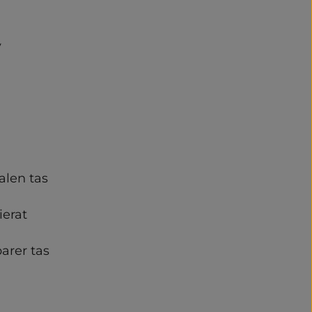
 
len tas 
erat 
rer tas 