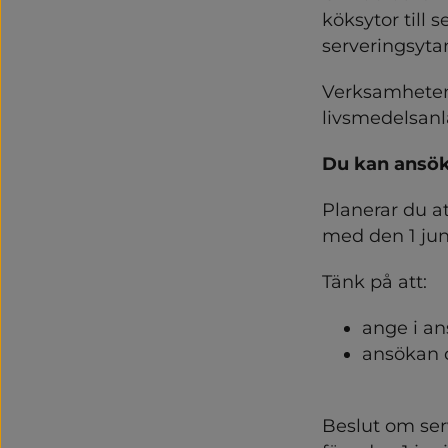
köksytor till 
serveringsyta
Verksamheten 
livsmedelsan
Du kan ansök
Planerar du a
med den 1 jun
Tänk på att:
ange i an
ansökan 
Beslut om serv