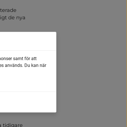
terade 
gt de nya 
tidigare.
nonser samt för att
es används. Du kan när
senheten 
tidigare 