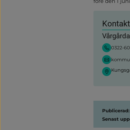
före den 1 jun
Kontakt
Vårgård
0322-6
kommun
Kungsga
Sidinform
Publicerad:
Senast upp