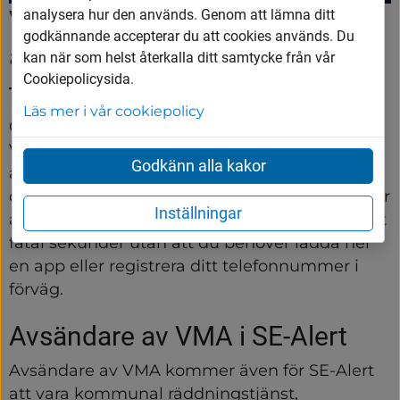
VMA till mobiltelefonen utan 
analysera hur den används. Genom att lämna ditt
godkännande accepterar du att cookies används. Du
app eller registrerat 
kan när som helst återkalla ditt samtycke från vår
Cookiepolicysida.
telefonnummer
Läs mer i vår cookiepolicy
Genom SE-Alert kommer du, framförallt vid 
VMA-utskick som omfattar många människor, 
Godkänn alla kakor
att kunna ta del av informationen snabbare 
och mer effektivt. Tekniken bakom SE-Alert gör 
Inställningar
att mobiltelefoner i hela Sverige kan nås på ett 
fåtal sekunder utan att du behöver ladda ner 
en app eller registrera ditt telefonnummer i 
förväg.
Avsändare av VMA i SE-Alert
Avsändare av VMA kommer även för SE-Alert 
att vara kommunal räddningstjänst, 