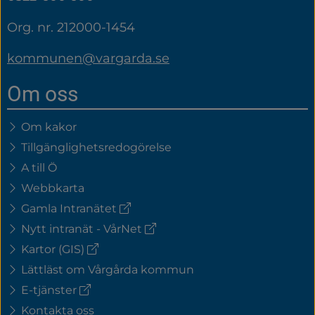
Org. nr. 212000-1454
kommunen@vargarda.se
Om oss
Om kakor
Tillgänglighetsredogörelse
A till Ö
Webbkarta
(extern
Gamla Intranätet
länk)
(extern
Nytt intranät - VårNet
länk)
(extern
Kartor (GIS)
länk)
Lättläst om Vårgårda kommun
(extern
E-tjänster
länk)
Kontakta oss