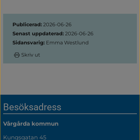
Sidinformation
Publicerad:
2026-06-26
Senast uppdaterad:
2026-06-26
Sidansvarig:
Emma Westlund
Skriv ut
Sidfot
Besöksadress
Vårgårda kommun
Kungsgatan 45