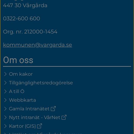
447 30 Vårgårda
0322-600 600
Org. nr. 212000-1454
kommunen@vargarda.se
Om oss
Om kakor
Tillgänglighetsredogörelse
A till Ö
Webbkarta
(extern
Gamla Intranätet
länk)
(extern
Nytt intranät - VårNet
länk)
(extern
Kartor (GIS)
länk)