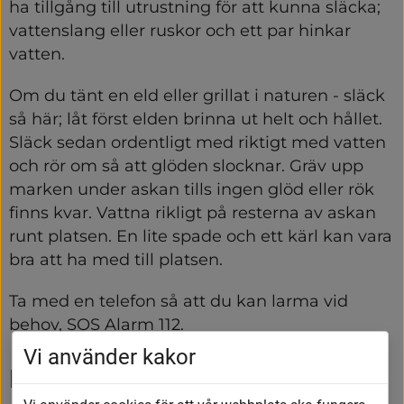
ha tillgång till utrustning för att kunna släcka; 
vattenslang eller ruskor och ett par hinkar 
vatten.
Om du tänt en eld eller grillat i naturen - släck 
så här; låt först elden brinna ut helt och hållet. 
Släck sedan ordentligt med riktigt med vatten 
och rör om så att glöden slocknar. Gräv upp 
marken under askan tills ingen glöd eller rök 
finns kvar. Vattna rikligt på resterna av askan 
runt platsen. En lite spade och ett kärl kan vara 
bra att ha med till platsen.
Ta med en telefon så att du kan larma vid 
behov, SOS Alarm 112.
Vi använder kakor
Råd till dig som ska elda