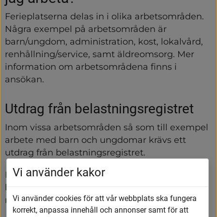
Ferieplatserna delas in i olika arbetsområden. 
Några exempel på arbetsområden är 
barn/ungdom, administration, kost, lokalvård, 
renhållning/service, samt äldreomsorg. Mer 
information om arbetsområdena finns i 
ansökan.
Utdrag från belastningsregistret
Inom vissa arbetsområden så som till exempel 
arbete med barn och ungdomar krävs ett 
utdrag från belastningsregistret.
Vi använder kakor
I utdraget står det om man är dömd för något 
brott som gör att man är olämplig att arbeta 
Vi använder cookies för att vår webbplats ska fungera
med barn och unga.
korrekt, anpassa innehåll och annonser samt för att