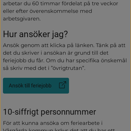
arbetar du 60 timmar fördelat på tre veckor 
eller efter överenskommelse med 
arbetsgivaren.
Hur ansöker jag?
Ansök genom att klicka på länken. Tänk på att 
det du skriver i ansökan är grund till det 
feriejobb du får. Om du har specifika önskemål 
så skriv med det i ”övrigtrutan”.
Ansök till feriejobb
(Länk
till
annan
webbplats)
10-siffrigt personnummer
För att kunna ansöka om feriearbete i 
Vårgårda kommun krävs det att du har ett 