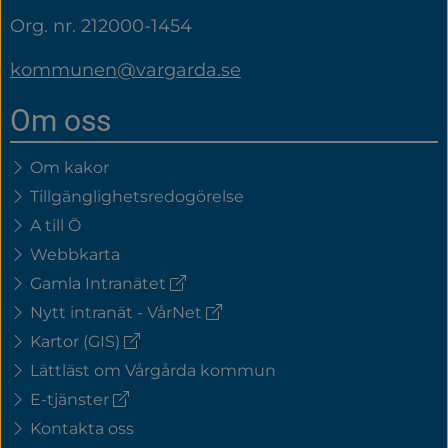
Org. nr. 212000-1454
kommunen@vargarda.se
Om oss
Om kakor
Tillgänglighetsredogörelse
A till Ö
Webbkarta
(extern
Gamla Intranätet
länk)
(extern
Nytt intranät - VårNet
länk)
(extern
Kartor (GIS)
länk)
Lättläst om Vårgårda kommun
(extern
E-tjänster
länk)
Kontakta oss