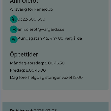
Ann Olerot
Ansvarig för Feriejobb
0322-600 600
ann.olerot@vargarda.se
Kungsgatan 45, 447 80 Vårgårda
Öppettider
Måndag-torsdag: 8.00-16.30
Fredag: 8.00-15.00
Dag före helgdag stänger växel 12.00
Sidinformation
Publicerad:
2026-02-03