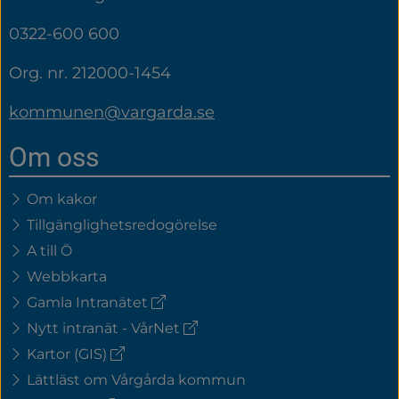
0322-600 600
Org. nr. 212000-1454
kommunen@vargarda.se
Om oss
Om kakor
Tillgänglighetsredogörelse
A till Ö
Webbkarta
(extern
Gamla Intranätet
länk)
(extern
Nytt intranät - VårNet
länk)
(extern
Kartor (GIS)
länk)
Lättläst om Vårgårda kommun