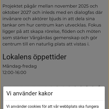
Projektet pågår mellan november 2025 och 
oktober 2027 och inleds med en dialogfas där 
invånare och aktörer bjuds in att dela sina 
tankar om hur centrum kan utvecklas. Fokus 
ligger på att skapa rörelse, flöden och möten 
som stärker Vårgårdas gemenskap och gör 
centrum till en naturlig plats att vistas i.
Lokalens öppettider
Måndag-fredag
12:00-16:00
Vi använder kakor
Vi använder cookies för att vår webbplats ska fungera