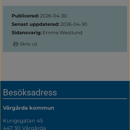
Sidinformation
Publicerad:
2026-04-30
Senast uppdaterad:
2026-04-30
Sidansvarig:
Emma Westlund
Skriv ut
Sidfot
Besöksadress
Vårgårda kommun
Kungsgatan 45
447 30 Vårgårda