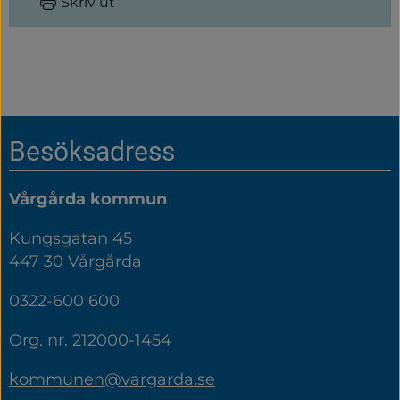
Skriv ut
Sidfot
Besöksadress
Vårgårda kommun
Kungsgatan 45
447 30 Vårgårda
0322-600 600
Org. nr. 212000-1454
kommunen@vargarda.se