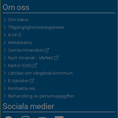
Om oss
Om kakor
Tillgänglighetsredogörelse
A till Ö
Webbkarta
(extern
Gamla Intranätet
länk)
(extern
Nytt intranät - VårNet
länk)
(extern
Kartor (GIS)
länk)
Lättläst om Vårgårda kommun
(extern
E-tjänster
länk)
Kontakta oss
Behandling av personuppgifter
Sociala medier