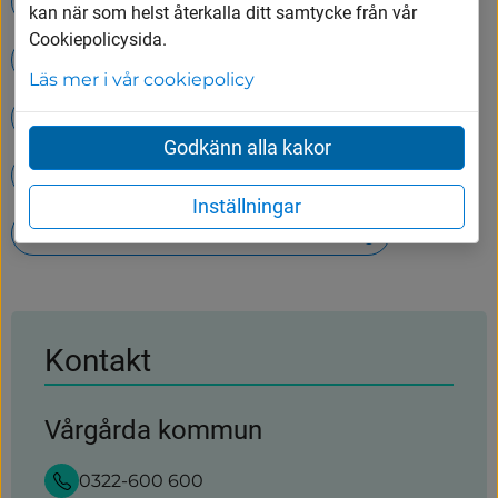
Hämtning av ditt hushållsavfall
kan när som helst återkalla ditt samtycke från vår
Cookiepolicysida.
Öppettider på Tumbergs ÅVC
Läs mer i vår cookiepolicy
Avfall och återvinning
SchoolSoft
Godkänn alla kakor
Öppettider och priser
Inställningar
Timvikarier inom skola och barnomsorg
Kontakt
Vårgårda kommun
0322-600 600