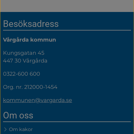
Sidfot
Besöksadress
Vårgårda kommun
Kungsgatan 45
447 30 Vårgårda
0322-600 600
Org. nr. 212000-1454
kommunen@vargarda.se
Om oss
Om kakor