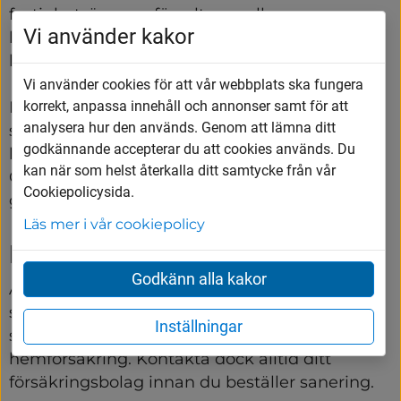
fastighetsägaren, förvaltaren eller 
Vi använder kakor
bostadsrättsföreningens styrelse som har det 
huvudsakliga ansvaret för saneringen. 
Vi använder cookies för att vår webbplats ska fungera
korrekt, anpassa innehåll och annonser samt för att
Det bör alltid finnas information om 
analysera hur den används. Genom att lämna ditt
saneringsföretag i ditt hyreshus så att du som 
godkännande accepterar du att cookies används. Du
hyresgäst själv kan kontakta dem vid behov. 
kan när som helst återkalla ditt samtycke från vår
Om problemet inte åtgärdas kan anmälan 
Cookiepolicysida.
göras till miljöavdelningen.
Läs mer i vår cookiepolicy
Du som villaägare
Godkänn alla kakor
Äger du en villa eller ett radhus ansvarar du 
själv för att hålla skadedjur och ohyra borta. En 
Inställningar
skadedjursförsäkring kan ingå i din villa- eller 
hemförsäkring. Kontakta dock alltid ditt 
försäkringsbolag innan du beställer sanering.