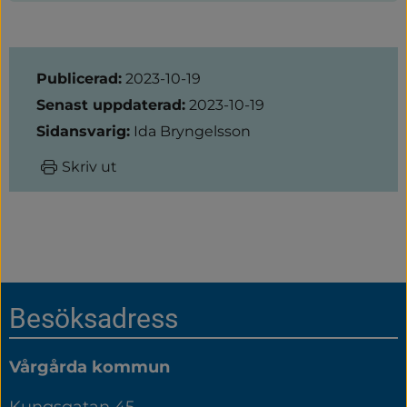
Sidinformation
Publicerad:
2023-10-19
Senast uppdaterad:
2023-10-19
Sidansvarig:
Ida Bryngelsson
Skriv ut
Sidfot
Besöksadress
Vårgårda kommun
Kungsgatan 45