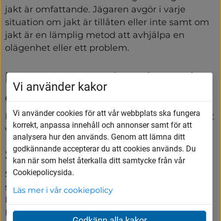
jakt är omfattande. Jägaren avgör i varje 
situation om jakt är tillåten eller inte samt om 
jakt är en lämplig metod att avhjälpa en 
olägenhet eller ett problem.
Rapportering av olägenhet, sjukt 
Vi använder kakor
eller skadat vilt
Vi använder cookies för att vår webbplats ska fungera
Rapportering av olägenheter, sjukt eller skadat 
korrekt, anpassa innehåll och annonser samt för att
vilt görs till kommunjägare via e-post.
analysera hur den används. Genom att lämna ditt
godkännande accepterar du att cookies används. Du
Skyddsjakt
kan när som helst återkalla ditt samtycke från vår
Cookiepolicysida.
Skyddsjakt är jakt som bedrivs för att förhindra 
skador på till exempel boskap och åkermark. 
Läs mer i vår cookiepolicy
Du ansöker om tillstånd för skyddsjakt hos 
Länsstyrelsen.
Godkänn alla kakor