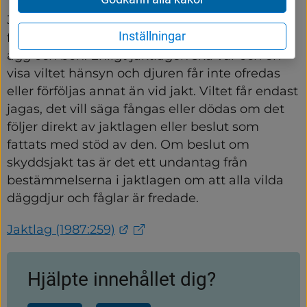
Jaktlagen säger att alla djur och fåglar är 
Inställningar
fredade (skyddade). Fredningen gäller även 
ägg och bon. Enligt jaktlagen ska var och en 
visa viltet hänsyn och djuren får inte ofredas 
eller förföljas annat än vid jakt. Viltet får endast 
jagas, det vill säga fångas eller dödas om det 
följer direkt av jaktlagen eller beslut som 
fattats med stöd av den. Om beslut om 
skyddsjakt tas är det ett undantag från 
bestämmelserna i jaktlagen om att alla vilda 
däggdjur och fåglar är fredade.
Länk till annan webbplats.
Jaktlag (1987:259)
Hjälpte innehållet dig?