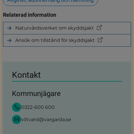
Relaterad information
Naturvårdsverket om skyddsjakt
(länk
till
Ansök om tillstånd för skyddsjakt
annan
(länk
webbplats)
till
annan
webbplats)
Kontakt
Kommunjägare
0322-600 600
viltvard@vargarda.se