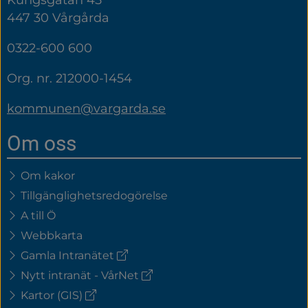
447 30 Vårgårda
0322-600 600
Org. nr. 212000-1454
kommunen@vargarda.se
Om oss
Om kakor
Tillgänglighetsredogörelse
A till Ö
Webbkarta
(extern
Gamla Intranätet
länk)
(extern
Nytt intranät - VårNet
länk)
(extern
Kartor (GIS)
länk)