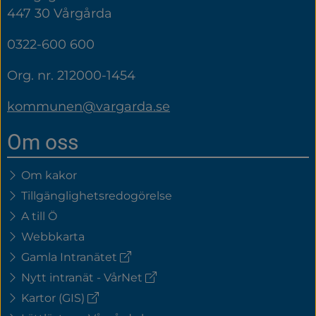
447 30 Vårgårda
0322-600 600
Org. nr. 212000-1454
kommunen@vargarda.se
Om oss
Om kakor
Tillgänglighetsredogörelse
A till Ö
Webbkarta
(extern
Gamla Intranätet
länk)
(extern
Nytt intranät - VårNet
länk)
(extern
Kartor (GIS)
länk)