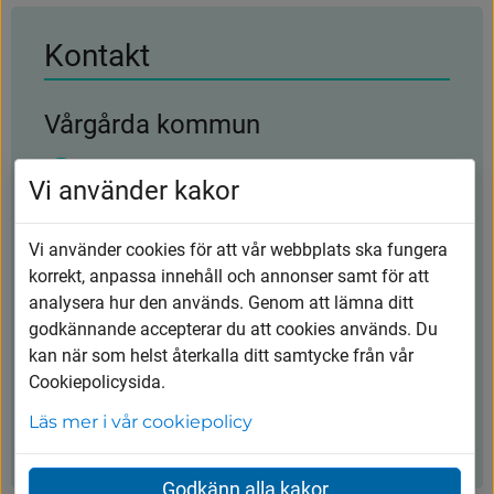
Kontakt
Vårgårda kommun
0322-600 600
Vi använder kakor
kommunen@vargarda.se
Vi använder cookies för att vår webbplats ska fungera
Kungsgatan 45, 447 80 Vårgårda
korrekt, anpassa innehåll och annonser samt för att
analysera hur den används. Genom att lämna ditt
Öppettider
godkännande accepterar du att cookies används. Du
kan när som helst återkalla ditt samtycke från vår
Måndag-torsdag: 8.00-16.30
Cookiepolicysida.
Fredag: 8.00-15.00
Läs mer i vår cookiepolicy
Dag före helgdag stänger växel 12.00
Godkänn alla kakor