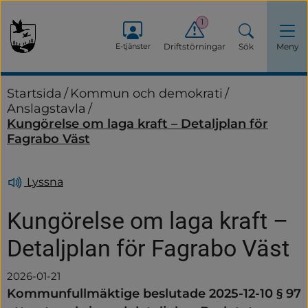
1
E-tjänster
Driftstörningar
Sök
Meny
Startsida
/
Kommun och demokrati
/
Anslagstavla
/
Kungörelse om laga kraft – Detaljplan för
Fagrabo Väst
Lyssna
Kungörelse om laga kraft – 
Detaljplan för Fagrabo Väst
2026-01-21
Kommunfullmäktige beslutade 2025-12-10 § 97 