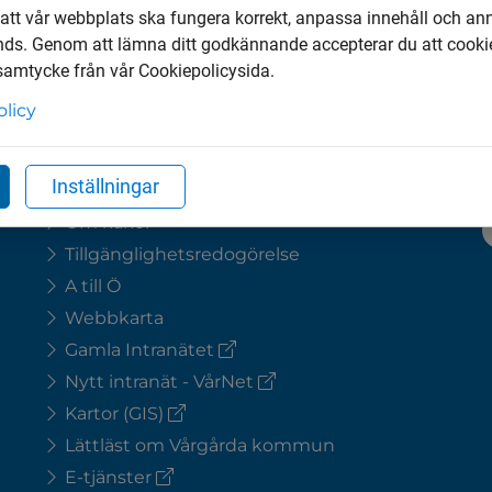
 att vår webbplats ska fungera korrekt, anpassa innehåll och an
särskilt kostsamt sätt. Riksfärdtjänst är
nds. Genom att lämna ditt godkännande accepterar du att cooki
resor som går utanför Vårgårda
 samtycke från vår Cookiepolicysida.
kommuns färdtjänstområde men inom
Sverige.
olicy
Om oss
S
Inställningar
Om kakor
Tillgänglighetsredogörelse
A till Ö
Webbkarta
(extern
Gamla Intranätet
länk)
(extern
Nytt intranät - VårNet
länk)
(extern
Kartor (GIS)
länk)
Lättläst om Vårgårda kommun
(extern
E-tjänster