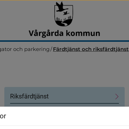
 gator och parkering
/
Färdtjänst och riksfärdtjänst
t
Riksfärdtjänst
Riksfärdtjänst är en särskild form av
or
kolletivtrafik för dig som på grund av en
funktionsnedsättning måste resa på ett