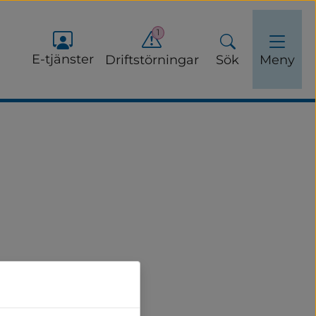
1
E-tjänster
Driftstörningar
Sök
Meny