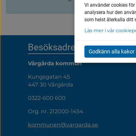
Vi använder cookies för
åka med vanlig kollektivtrafik.
analysera hur den anvä
som helst återkalla ditt
Läs mer i vår cookiep
Sidfot
Besöksadress
Godkänn alla kakor
Vårgårda kommun
Kungsgatan 45
447 30 Vårgårda
0322-600 600
Org. nr. 212000-1454
kommunen@vargarda.se