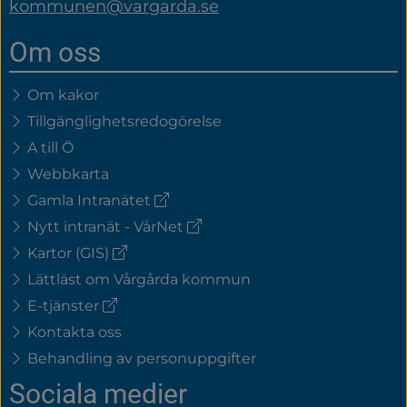
kommunen@vargarda.se
Om oss
Om kakor
Tillgänglighetsredogörelse
A till Ö
Webbkarta
(extern
Gamla Intranätet
länk)
(extern
Nytt intranät - VårNet
länk)
(extern
Kartor (GIS)
länk)
Lättläst om Vårgårda kommun
(extern
E-tjänster
länk)
Kontakta oss
Behandling av personuppgifter
Sociala medier