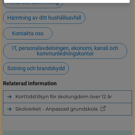
Avfall och återvinning
Hämtning av ditt hushållsavfall
Kontakta oss
IT, personalavdelningen, ekonomi, kansli och
kommunledningskontor
Sotning och brandskydd
Relaterad information
Korttidstillsyn för skolungdom över 12 år
Skolverket - Anpassad grundskola
(länk
till
annan
webbplats)