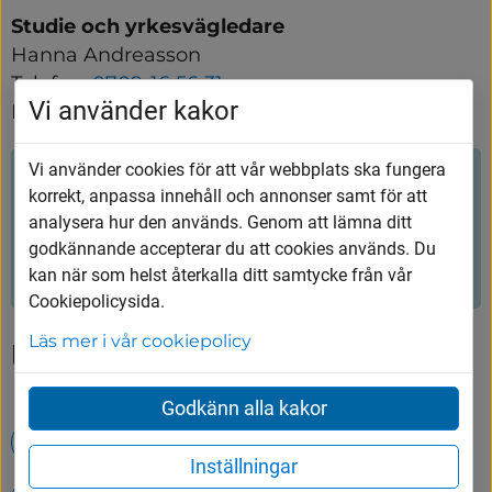
Studie och yrkesvägledare
Hanna Andreasson
Telefon: 
0709-16 56 31
Vi använder kakor
E-post: 
hanna.andreasson@vargarda.se
Vi använder cookies för att vår webbplats ska fungera
Hjälpte innehållet dig?
korrekt, anpassa innehåll och annonser samt för att
analysera hur den används. Genom att lämna ditt
godkännande accepterar du att cookies används. Du
Ja
Nej
kan när som helst återkalla ditt samtycke från vår
Cookiepolicysida.
Läs mer i vår cookiepolicy
Upptäck mer
Godkänn alla kakor
Öppettider på Tumbergs ÅVC
Inställningar