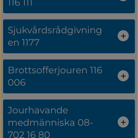
116 111
Sjukvårdsrådgivning
en 1177
Brottsofferjouren 116
006
Jourhavande
medmänniska 08-
702 16 80