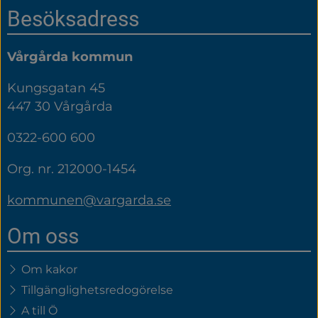
Sidfot
Besöksadress
Vårgårda kommun
Kungsgatan 45
447 30 Vårgårda
0322-600 600
Org. nr. 212000-1454
kommunen@vargarda.se
Om oss
Om kakor
Tillgänglighetsredogörelse
A till Ö