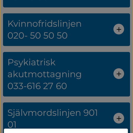
Kvinnofridslinjen
020- 50 50 50
Psykiatrisk
akutmottagning
033-616 27 60
Självmordslinjen 901
01