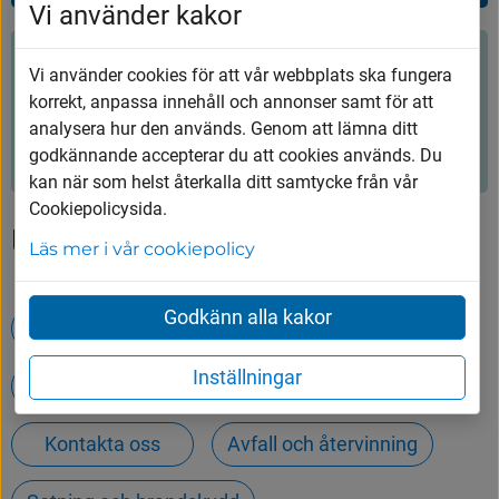
Vi använder kakor
Hjälpte innehållet dig?
Vi använder cookies för att vår webbplats ska fungera
korrekt, anpassa innehåll och annonser samt för att
analysera hur den används. Genom att lämna ditt
Ja
Nej
godkännande accepterar du att cookies används. Du
kan när som helst återkalla ditt samtycke från vår
Cookiepolicysida.
Upptäck mer
Läs mer i vår cookiepolicy
Godkänn alla kakor
Öppettider på Tumbergs ÅVC
Inställningar
Hämtning av ditt hushållsavfall
Kontakta oss
Avfall och återvinning