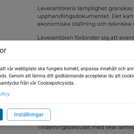
Leverantörens lämplighet granskas ut
upphandlingsdokumentet. Det kan ti
ekonomiska ställning och tekniska 
Leverantören förbinder sig att event
leverantör inte finns som till exempel
or
missförhållanden i sin verksamhet. 
offentlig upphandling, kapitel 13, par
 att vår webbplats ska fungera korrekt, anpassa innehåll och an
6. Tilldelning av kontrakt
nds. Genom att lämna ditt godkännande accepterar du att cooki
 samtycke från vår Cookiepolicysida.
Kommunen tilldelar kontraktet till 
olicy
ekonomiskt mest fördelaktiga anbu
har angivits, bästa förhållande mellan
När det finns utvärderingskriterier på 
Inställningar
exempel avdragspoäng eller merv
Tilldelningsbeslutet med skäl lämnas