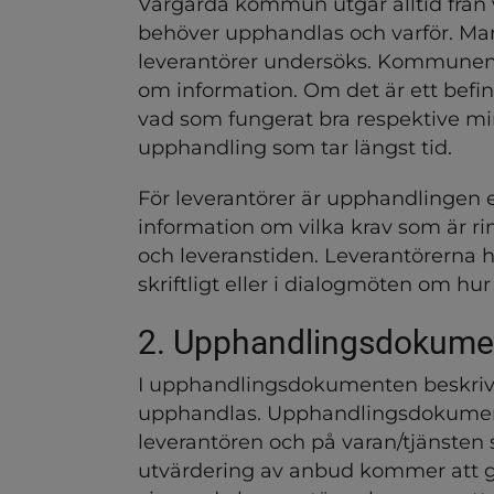
Vårgårda kommun utgår alltid från
ndersidor för Näringslivsut
behöver upphandlas och varför. Mar
leverantörer undersöks. Kommunen g
dersidor för Tillstånd, regl
om information. Om det är ett befint
ndersidor för Upphandling
vad som fungerat bra respektive min
upphandling som tar längst tid.
För leverantörer är upphandlingen e
information om vilka krav som är riml
och leveranstiden. Leverantörerna ha
skriftligt eller i dialogmöten om hu
2. Upphandlingsdokume
I upphandlingsdokumenten beskri
upphandlas. Upphandlingsdokumente
leverantören och på varan/tjänsten
utvärdering av anbud kommer att g