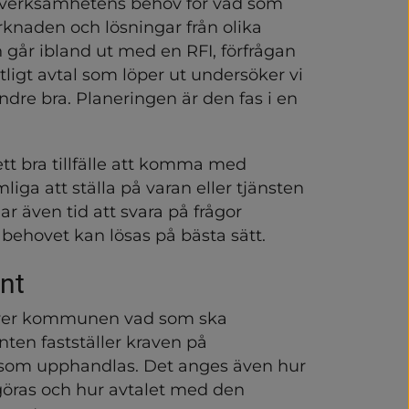
 verksamhetens behov för vad som 
veckling i Vårgårda
knaden och lösningar från olika 
år ibland ut med en RFI, förfrågan 
er och tillsyn
ligt avtal som löper ut undersöker vi 
 och inköp
dre bra. Planeringen är den fas i en 
tt bra tillfälle att komma med 
iga att ställa på varan eller tjänsten 
r även tid att svara på frågor 
r behovet kan lösas på bästa sätt.
nt
ver kommunen vad som ska 
n fastställer kraven på 
 som upphandlas. Det anges även hur 
öras och hur avtalet med den 