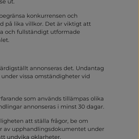
e ut.
begränsa konkurrensen och 
 lika villkor. Det är viktigt att 
 och fullständigt utformade 
let.
rdigställt annonseras det. Undantag 
 under vissa omständigheter vid 
farande som används tillämpas olika 
ndlingar annonseras i minst 30 dagar.
gheten att ställa frågor, be om 
gar av upphandlingsdokumentet under 
att undvika oklarheter.