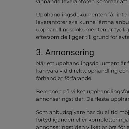
vinnande leverantören kommer att s
Upphandlingsdokumenten får inte 
leverantörer ska kunna lämna anbud på
upphandlingsdokumenten är tydliga
eftersom de ligger till grund för avta
3. Annonsering
När ett upphandlingsdokument är fä
kan vara vid direktupphandling och
förhandlat förfarande.
Beroende på vilket upphandlingsför
annonseringstider. De flesta uppha
Som anbudsgivare har du alltid möjli
förtydliganden eller kompletterin
annonseringstiden vilket är bra för 