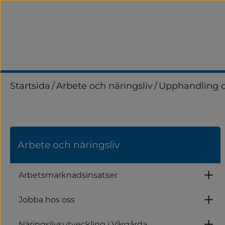
Startsida
/
Arbete och näringsliv
/
Upphandling o
Arbete och näringsliv
Arbetsmarknadsinsatser
U
Jobba hos oss
U
Näringslivsutveckling i Vårgårda