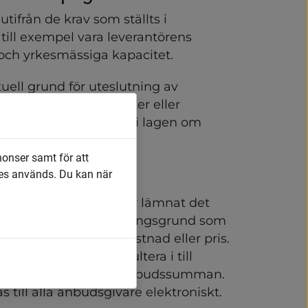
ifrån de krav som ställts i 
ll exempel vara leverantörens 
och yrkesmässiga kapacitet.
uell grund för uteslutning av 
 brott, obetalda skatter eller 
Detta kan du läsa om i lagen om 
agraf 1-3.
nonser samt för att
es används. Du kan när
den leverantör som har lämnat det 
d enligt den utvärderingsgrund som 
 pris och kvalitet, kostnad eller pris. 
kvalitet kan det resultera i till 
ärden som påverkar anbudssumman. 
 till alla anbudsgivare elektroniskt.