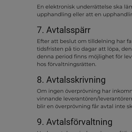
En elektronisk underrättelse ska läm
upphandling eller att en upphandli
7. Avtalsspärr
Efter att beslut om tilldelning har f
tidsfristen på tio dagar att löpa, de
denna period finns möjlighet för le
hos förvaltningsrätten.
8. Avtalsskrivning
Om ingen överprövning har inkommi
vinnande leverantören/leverantörer
blir en överprövning får avtal inte s
9. Avtalsförvaltning