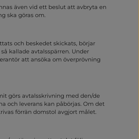
nas även vid ett beslut att avbryta en 
ng ska göras om.
attats och beskedet skickats, börjar 
n så kallade avtalsspärren. Under 
verantör att ansöka om överprövning 
t görs avtalsskrivning med den/de 
na och leverans kan påbörjas. Om det 
krivas förrän domstol avgjort målet.