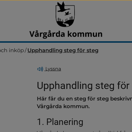
ch inköp
/
Upphandling steg för steg
Lyssna
Upphandling steg för
Här får du en steg för steg beskrivn
ndersidor för Arbetsmarkn
Vårgårda kommun.
1. Planering
ndersidor för Jobba hos os