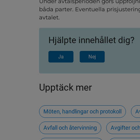
Under avtalsperioden görs uppföljnin
båda parter. Eventuella prisjusterin
avtalet.
Hjälpte innehållet dig?
Ja
Nej
Upptäck mer
Möten, handlingar och protokoll
A
Avfall och återvinning
Avgifter oc