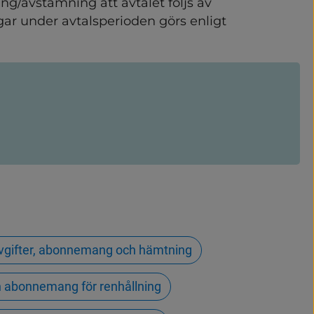
g/avstämning att avtalet följs av 
gar under avtalsperioden görs enligt 
vgifter, abonnemang och hämtning
h abonnemang för renhållning