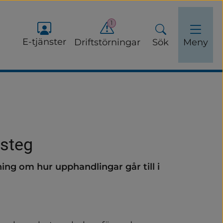
1
E-tjänster
Driftstörningar
Sök
Meny
 steg
ing om hur upphandlingar går till i 
adsinsatser
s