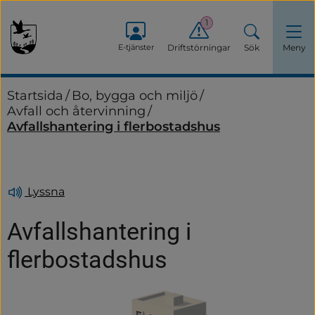
1
E-tjänster
Driftstörningar
Sök
Meny
Startsida
/
Bo, bygga och miljö
/
Avfall och återvinning
/
Avfallshantering i flerbostadshus
Lyssna
Avfallshantering i 
flerbostadshus