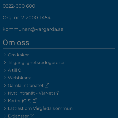
0322-600 600
Org. nr. 212000-1454
kommunen@vargarda.se
Om oss
Om kakor
Tillgänglighetsredogörelse
A till Ö
Webbkarta
(extern
Gamla Intranätet
länk)
(extern
Nytt intranät - VårNet
länk)
(extern
Kartor (GIS)
länk)
Lättläst om Vårgårda kommun
(extern
E-tjänster