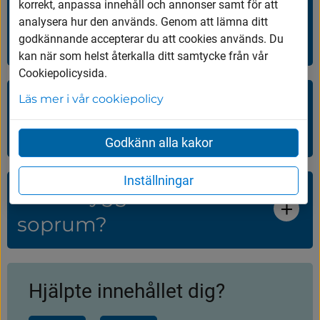
korrekt, anpassa innehåll och annonser samt för att
Skyltar, märkning och
analysera hur den används. Genom att lämna ditt
informationsmaterial
godkännande accepterar du att cookies används. Du
kan när som helst återkalla ditt samtycke från vår
Cookiepolicysida.
Tips till
Läs mer i vår cookiepolicy
fastighetsägare
Godkänn alla kakor
Inställningar
Krävs bygglov för
soprum?
Hjälpte innehållet dig?