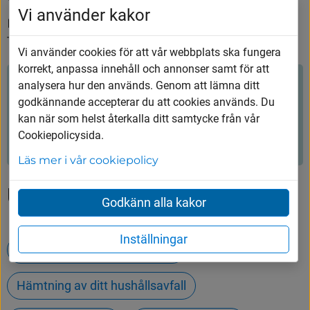
Vi använder kakor
Måndag, Tisdag, Onsdag och Torsdag 8.30- 
15.00
Vi använder cookies för att vår webbplats ska fungera
korrekt, anpassa innehåll och annonser samt för att
analysera hur den används. Genom att lämna ditt
Hjälpte innehållet dig?
godkännande accepterar du att cookies används. Du
kan när som helst återkalla ditt samtycke från vår
Ja
Nej
Cookiepolicysida.
Läs mer i vår cookiepolicy
Upptäck mer
Godkänn alla kakor
Inställningar
Öppettider på Tumbergs ÅVC
Hämtning av ditt hushållsavfall