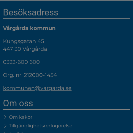
Sidfot
Besöksadress
Vårgårda kommun
Kungsgatan 45
447 30 Vårgårda
0322-600 600
Org. nr. 212000-1454
kommunen@vargarda.se
Om oss
Om kakor
Tillgänglighetsredogörelse