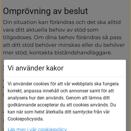
Omprövning av beslut
Din situation kan förändras och det ska alltid 
vara ditt aktuella behov av stöd som 
tillgodoses. Om dina behov förändras så pass 
att ditt stöd behöver minskas eller du behöver 
mer stöd, kontakta biståndshandläggare.
Sekretess
Vi använder kakor
All personal du möter omfattas av sekretess 
Vi använder cookies för att vår webbplats ska fungera
enligt bestämmelser i sekretesslagen och 
korrekt, anpassa innehåll och annonser samt för att
socialtjänstlagen.
analysera hur den används. Genom att lämna ditt
godkännande accepterar du att cookies används. Du
Avgift för trygghetslarm
kan när som helst återkalla ditt samtycke från vår
Cookiepolicysida.
Kommunen tar ut en avgift för trygghetslarm. 
Avgiften baseras på dina inkomster men är 
Läs mer i vår cookiepolicy