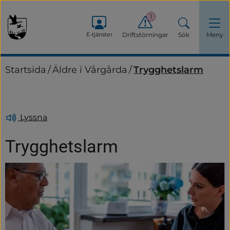
1
E-tjänster
Driftstörningar
Sök
Meny
Startsida
/
Äldre i Vårgårda
/
Trygghetslarm
Lyssna
Trygghetslarm