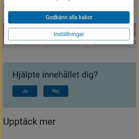
som mest 255 kr per månad år 2026.
Godkänn alla kakor
Avgift för trygghetslarm 2026
Insats
Inställningar
Trygghetslarm
255 kr/månad
Ingår i maxtaxan (2
Hjälpte innehållet dig?
Ja
Nej
Upptäck mer