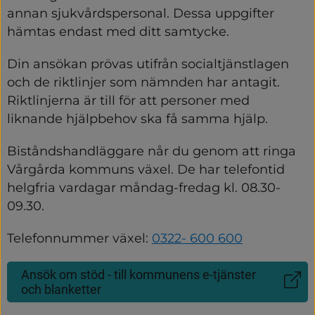
annan sjukvårdspersonal. Dessa uppgifter 
hämtas endast med ditt samtycke.
Din ansökan prövas utifrån socialtjänstlagen 
och de riktlinjer som nämnden har antagit. 
Riktlinjerna är till för att personer med 
liknande hjälpbehov ska få samma hjälp.
Biståndshandläggare når du genom att ringa 
Vårgårda kommuns växel. De har telefontid 
helgfria vardagar måndag-fredag kl. 08.30-
09.30. 
Telefonnummer växel: 
0322- 600 600
Ansök om stöd - till kommunens e-tjänster
(Länk
och blanketter
till