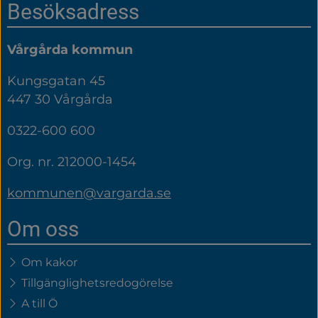
Sidfot
Besöksadress
Vårgårda kommun
Kungsgatan 45
447 30 Vårgårda
0322-600 600
Org. nr. 212000-1454
kommunen@vargarda.se
Om oss
Om kakor
Tillgänglighetsredogörelse
A till Ö