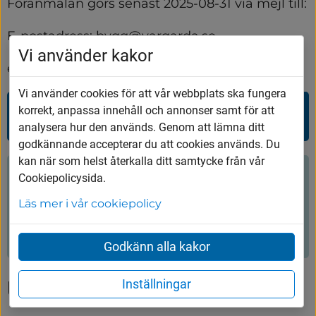
Föranmälan görs senast 2025-08-31 via mejl till:
E-postadress: bygg@vargarda.se
Vi använder kakor
eller via telefon: 0322 60 06 02
Vi använder cookies för att vår webbplats ska fungera
korrekt, anpassa innehåll och annonser samt för att
Planhandlingar
analysera hur den används. Genom att lämna ditt
godkännande accepterar du att cookies används. Du
kan när som helst återkalla ditt samtycke från vår
Hjälpte innehållet dig?
Cookiepolicysida.
Läs mer i vår cookiepolicy
Ja
Nej
Godkänn alla kakor
Inställningar
Upptäck mer