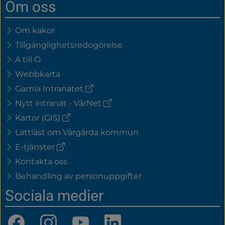
Om oss
Om kakor
Tillgänglighetsredogörelse
A till Ö
Webbkarta
(extern
Gamla Intranätet
länk)
(extern
Nytt intranät - VårNet
länk)
(extern
Kartor (GIS)
länk)
Lättläst om Vårgårda kommun
(extern
E-tjänster
länk)
Kontakta oss
Behandling av personuppgifter
Sociala medier