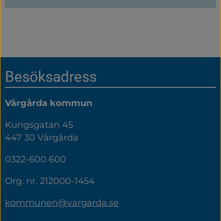
Sidfot
Besöksadress
Vårgårda kommun
Kungsgatan 45
447 30 Vårgårda
0322-600 600
Org. nr. 212000-1454
kommunen@vargarda.se