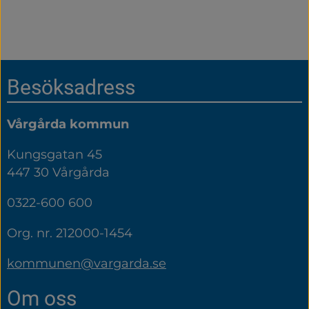
Sidfot
Besöksadress
Vårgårda kommun
Kungsgatan 45
447 30 Vårgårda
0322-600 600
Org. nr. 212000-1454
kommunen@vargarda.se
Om oss