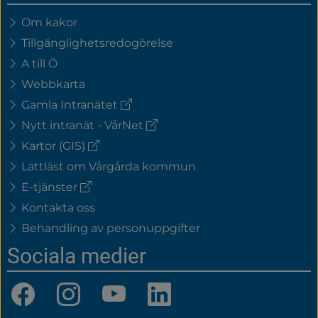
Om kakor
Tillgänglighetsredogörelse
A till Ö
Webbkarta
(extern
Gamla Intranätet
länk)
(extern
Nytt intranät - VårNet
länk)
(extern
Kartor (GIS)
länk)
Lättläst om Vårgårda kommun
(extern
E-tjänster
länk)
Kontakta oss
Behandling av personuppgifter
Sociala medier
Facebook
Instagram
YouTube
LinkedIn
(länk
(länk
(länk
(länk