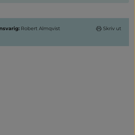
nsvarig:
Robert Almqvist
Skriv ut