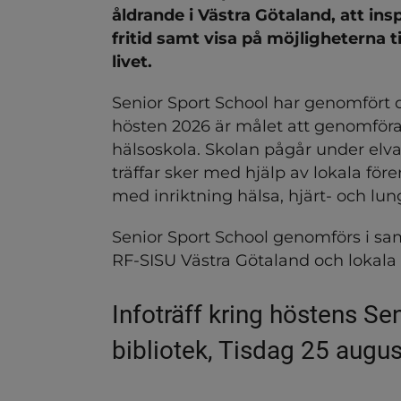
åldrande i Västra Götaland, att insp
fritid samt visa på möjligheterna til
livet.
Senior Sport School har genomfört d
hösten 2026 är målet att genomför
hälsoskola. Skolan pågår under elva v
träffar sker med hjälp av lokala före
med inriktning hälsa, hjärt- och l
Senior Sport School genomförs i s
RF-SISU Västra Götaland och lokala 
Infoträff kring höstens Se
ndersidor för Hemtjänst
bibliotek, Tisdag 25 augus