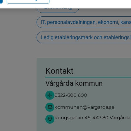
Evenemang
IT, personalavdelningen, ekonomi, ka
Ledig etableringsmark och etableringsl
Kontakt
Vårgårda kommun
0322-600 600
kommunen@vargarda.se
Kungsgatan 45, 447 80 Vårgårda