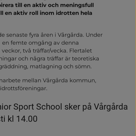
irera till en aktiv och meningsfull 
l en aktiv roll inom idrotten hela 
e senaste fyra åren i Vårgårda. Under 
a en femte omgång av denna 
eckor, två träffar/vecka. Flertalet 
ningar och några träffar är teoretiska 
ungräddning, matlagning och sömn.
amarbete mellan Vårgårda kommun, 
idrottsföreningar.
nior Sport School sker på Vårgårda 
ti kl 14.00