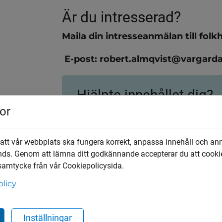
Är du intresserad?
Maila din intresseanmälan till fol
ndersidor för Mat och målt
 E-post: robert.almqvist@vargar
Hjälpte innehållet dig?
ndersidor för Resor, trans
or
Ja
Nej
dersidor för Stöd till anhö
 att vår webbplats ska fungera korrekt, anpassa innehåll och an
ndersidor för Särskilt boe
nds. Genom att lämna ditt godkännande accepterar du att cooki
 samtycke från vår Cookiepolicysida.
Upptäck mer
olicy
Timvikarier inom vård och omsorg
Inställningar