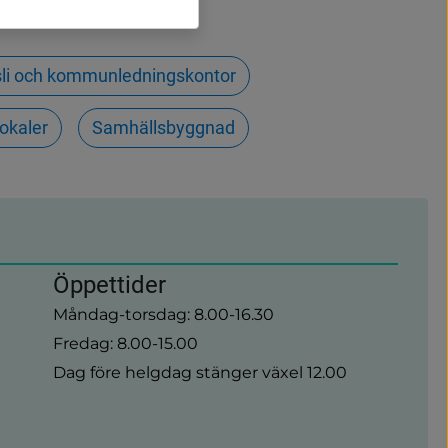
nsli och kommunledningskontor
okaler
Samhällsbyggnad
Öppettider
Måndag-torsdag: 8.00-16.30
Fredag: 8.00-15.00
Dag före helgdag stänger växel 12.00