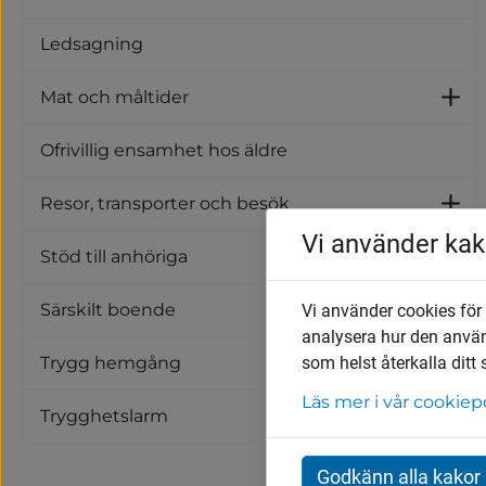
Ledsagning
Mat och måltider
U
Ofrivillig ensamhet hos äldre
Resor, transporter och besök
U
Vi använder kak
Stöd till anhöriga
Un
Särskilt boende
Vi använder cookies för
U
analysera hur den anvä
som helst återkalla ditt
Trygg hemgång
Läs mer i vår cookiep
Trygghetslarm
Godkänn alla kakor