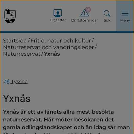
1
E-tjänster
Driftstörningar
Sök
Meny
Startsida
/
Fritid, natur och kultur
/
Naturreservat och vandringsleder
/
Naturreservat
/
Yxnås
Lyssna
Yxnås
Yxnås är ett av länets allra mest besökta 
naturreservat. Här möter besökaren det 
gamla odlingslandskapet och än idag sår man 