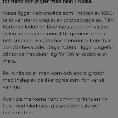
för hand och plöjer med häst i Yxnås.
Yxnås ligger i ett område som i mitten av 1800-
talet var starkt präglat av torpbebyggelse. Från 
Kärtared ledde en lång fägata genom västra 
delen av inägorna norrut till gemensamma 
betesmarker. Fägatornas stenmurar finns här 
och där bevarade. Dagens åkrar ligger ungefär 
där torparnas åkrar låg för 100 år sedan eller 
mera.
På Yxnås odlar man korn och andra grödor 
med inslag av de åkerogräs som förr var så 
vanliga.
Även på markerna runt omkring finns en rik 
flora med blodnäva, gräset spärrlosta och 
trollsmultron.