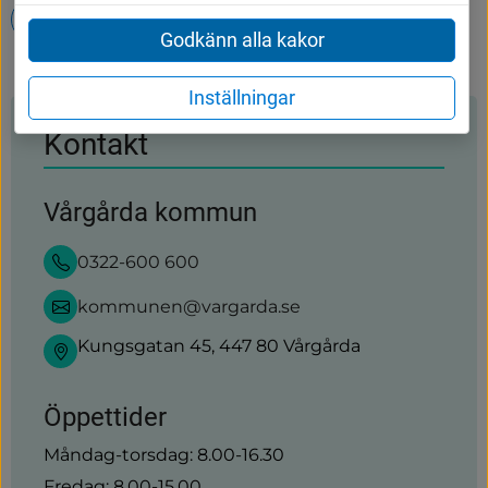
Avfall och återvinning
Kontakta oss
Godkänn alla kakor
Inställningar
Kontakt
Vårgårda kommun
0322-600 600
kommunen@vargarda.se
Kungsgatan 45, 447 80 Vårgårda
Öppettider
Måndag-torsdag: 8.00-16.30
Fredag: 8.00-15.00