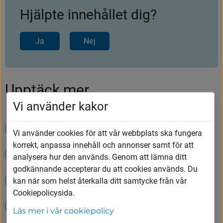
Hjälpte innehållet dig?
Ja
Nej
Upptäck mer
Vi använder kakor
Öppettider på Tumbergs ÅVC
Vi använder cookies för att vår webbplats ska fungera
korrekt, anpassa innehåll och annonser samt för att
Lindbladskolan
analysera hur den används. Genom att lämna ditt
godkännande accepterar du att cookies används. Du
Hämtning av ditt hushållsavfall
kan när som helst återkalla ditt samtycke från vår
Cookiepolicysida.
Lediga jobb i Vårgårda kommun
Läs mer i vår cookiepolicy