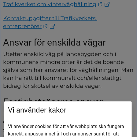
Länk till an
Trafikverket om vinterväghållning
Kontaktuppgifter till Trafikverkets 
Länk till annan webbplats.
entreprenörer
Ansvar för enskilda vägar
Utefter enskild väg på landsbygden och i 
kommunens mindre orter är det de boende 
själva som har ansvaret för väghållningen. Man 
kan ha rätt till kommunalt och/eller statligt 
bidrag för skötsel av enskilda vägar.
Fastighetsägares ansvar
Vi använder kakor
Fastighetsägaren ansvarar för att hålla trottoar 
eller gångbaneyta utanför fastigheten fri från 
Vi använder cookies för att vår webbplats ska fungera
snö och is. Undantaget är vardagar kl. 7-16 då 
korrekt, anpassa innehåll och annonser samt för att