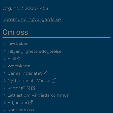
Org. nr. 212000-1454
kommunen@vargarda.se
Om oss
Om kakor
Tillgänglighetsredogörelse
A till Ö
Webbkarta
(extern
Gamla Intranätet
länk)
(extern
Nytt intranät - VårNet
länk)
(extern
Kartor (GIS)
länk)
Lättläst om Vårgårda kommun
(extern
E-tjänster
länk)
Kontakta oss