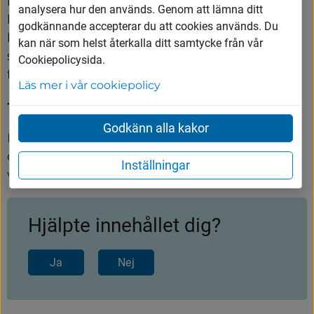
kommunen sköter snöröjning och 
analysera hur den används. Genom att lämna ditt
halkbekämpning även utanför din fastighet 
godkännande accepterar du att cookies används. Du
längs kommunens gator. Du får själv öppna 
kan när som helst återkalla ditt samtycke från vår
snövallen vid din infart. Tänk på att snö inte får 
Cookiepolicysida.
forslas ut på gångbana och gata.
Läs mer i vår cookiepolicy
Trafikanternas ansvar
Godkänn alla kakor
Du som går, cyklar eller kör bil — tänk på att 
det alltid finns risk för halka. Anpassa dig efter 
Inställningar
vinterförhållanden!
Hjälpte innehållet dig?
Ja
Nej