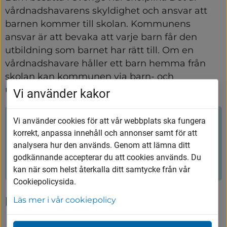
vårdnadshavarens skyldighet och ansvar att 
barnen kommer till skolan. Kommunens 
ansvar är att bevaka att varje barn får den 
utbildning som barnet har rätt till. Om en 
vårdnadshavare håller ett barn hemma från 
skolan kan kommunen via barn- och 
utbildningsnämnden förelägga ett vite
Vi använder kakor
Vi använder cookies för att vår webbplats ska fungera
Hjälpte innehållet dig?
korrekt, anpassa innehåll och annonser samt för att
analysera hur den används. Genom att lämna ditt
Ja
Nej
godkännande accepterar du att cookies används. Du
kan när som helst återkalla ditt samtycke från vår
Cookiepolicysida.
Upptäck mer
Läs mer i vår cookiepolicy