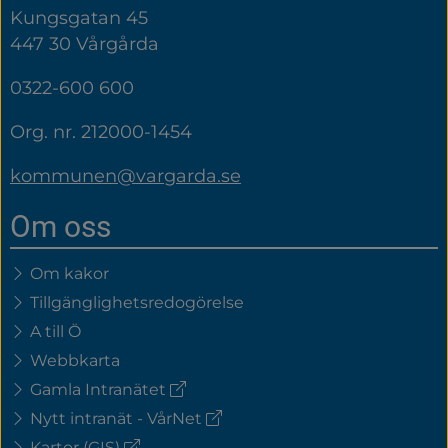
Kungsgatan 45
447 30 Vårgårda
0322-600 600
Org. nr. 212000-1454
kommunen@vargarda.se
Om oss
Om kakor
Tillgänglighetsredogörelse
A till Ö
Webbkarta
(extern
Gamla Intranätet
länk)
(extern
Nytt intranät - VårNet
länk)
(extern
Kartor (GIS)