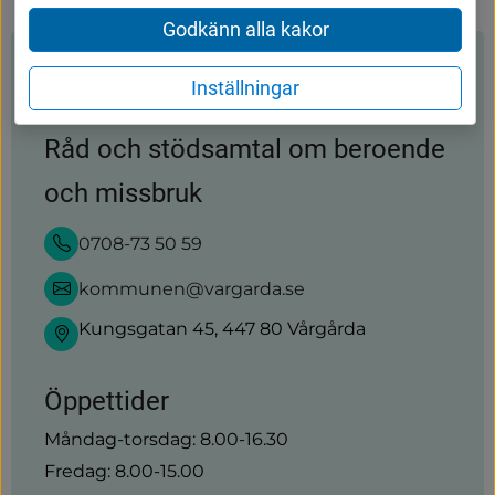
annan
webbplats)
Godkänn alla kakor
Kontakt
Inställningar
Råd och stödsamtal om beroende
och missbruk
0708-73 50 59
kommunen@vargarda.se
Kungsgatan 45, 447 80 Vårgårda
Öppettider
Måndag-torsdag: 8.00-16.30
Fredag: 8.00-15.00