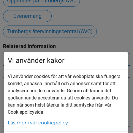
Öppettider på Tumbergs ÅVC
Evenemang
Tumbergs återvinningscentral (ÅVC)
Relaterad information
Vi använder kakor
CRA
(länk
till
Återfallsprevention
annan
(länk
Vi använder cookies för att vår webbplats ska fungera
webbplats)
till
korrekt, anpassa innehåll och annonser samt för att
Anonyma alkoholister
annan
(länk
analysera hur den används. Genom att lämna ditt
webbplats)
till
Anonyma narkomaner
annan
godkännande accepterar du att cookies används. Du
(länk
webbplats)
till
kan när som helst återkalla ditt samtycke från vår
Spelfriheten
annan
(länk
Cookiepolicysida.
webbplats)
till
Spelpaus
annan
(länk
Läs mer i vår cookiepolicy
webbplats)
till