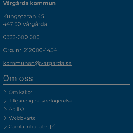
Vårgårda kommun
Kungsgatan 45
447 30 Vårgårda
0322-600 600
Org. nr. 212000-1454
kommunen@vargarda.se
Om oss
Om kakor
Tillgänglighetsredogörelse
A till Ö
Webbkarta
(extern
Gamla Intranätet
länk)