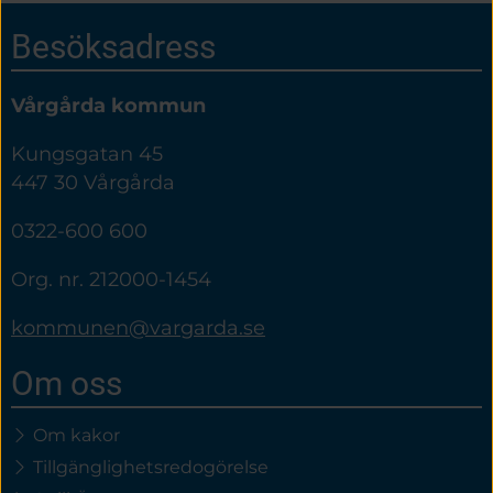
Sidfot
Besöksadress
Vårgårda kommun
Kungsgatan 45
447 30 Vårgårda
0322-600 600
Org. nr. 212000-1454
kommunen@vargarda.se
Om oss
Om kakor
Tillgänglighetsredogörelse