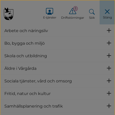
1
Stäng
E-tjänster
Driftstörningar
Sök
Stäng men
Arbete och näringsliv
U
Startsida
/
Kommun och demokrati
/
Trygg och säker
/
Bo, bygga och miljö
U
Bedrägerier - tecken och skydd
Skola och utbildning
Bedrägerier - tecken och 
U
skydd
Äldre i Vårgårda
U
Sociala tjänster, vård och omsorg
Det finns flera saker du kan göra för att 
U
minska risken att utsättas för brott. Här är 
Fritid, natur och kultur
några exempel på bedrägerier och vad du kan 
U
tänka på för att skydda dig. Källa: Polisen.se
Samhällsplanering och trafik
U