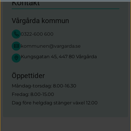
U
Kontakt
Vårgårda kommun
0322-600 600
kommunen@vargarda.se
Kungsgatan 45, 447 80 Vårgårda
Öppettider
Måndag-torsdag: 8.00-16.30
Fredag: 8.00-15.00
Dag före helgdag stänger växel 12.00