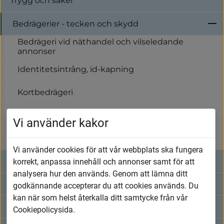
Trygg och säker
U
Nätfiske (Phishing)
Bedrägerier - tecken och skydd
U
Bedrägeri vid näthandel och vilseledande
annonser
Identitetsintrång, id-kapning
Kortbedrägeri
Nätfiske (Phishing)
Vi använder kakor
Telefonbedrägeri (vishing)
Vi använder cookies för att vår webbplats ska fungera
Desinformation och informationspåverkan
korrekt, anpassa innehåll och annonser samt för att
analysera hur den används. Genom att lämna ditt
Effektiv samordning för trygghet
Bedrägeri vid näthandel och vilseledande
godkännande accepterar du att cookies används. Du
annonser
kan när som helst återkalla ditt samtycke från vår
Eldning och eldningsförbud
Cookiepolicysida.