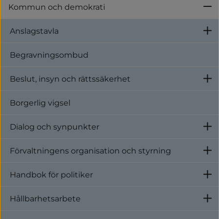
Kommun och demokrati
U
Anslagstavla
U
Begravningsombud
Beslut, insyn och rättssäkerhet
U
Borgerlig vigsel
Kortbedrägeri
Dialog och synpunkter
U
Förvaltningens organisation och styrning
U
Handbok för politiker
U
Hållbarhetsarbete
U