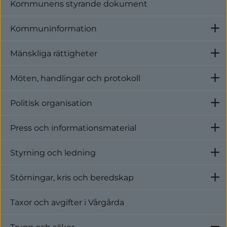
Kommunens styrande dokument
Kommuninformation
U
Mänskliga rättigheter
U
Telefonbedrägeri (vishing)
Möten, handlingar och protokoll
U
Politisk organisation
U
Press och informationsmaterial
U
Styrning och ledning
U
Störningar, kris och beredskap
U
Taxor och avgifter i Vårgårda