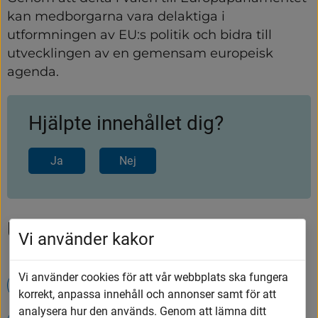
kan medborgarna vara delaktiga i 
utformningen av EU:s politik och bidra till 
utvecklingen av en gemensam europeisk 
agenda.
Hjälpte innehållet dig?
Ja
Nej
Upptäck mer
Vi använder kakor
Vi använder cookies för att vår webbplats ska fungera
Evenemang
korrekt, anpassa innehåll och annonser samt för att
analysera hur den används. Genom att lämna ditt