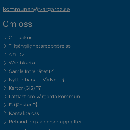
kommunen@vargarda.se
Om oss
Om kakor
Tillgänglighetsredogörelse
A till Ö
Webbkarta
(extern
Gamla Intranätet
länk)
(extern
Nytt intranät - VårNet
länk)
(extern
Kartor (GIS)
länk)
Lättläst om Vårgårda kommun
(extern
E-tjänster
länk)
Kontakta oss
Behandling av personuppgifter