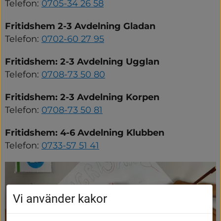
Telefon: 
0705-34 26 58
Fritidshem 2-3 Avdelning Gladan
Telefon: 
0702-60 27 95
Fritidshem: 2-3 Avdelning Ugglan
Telefon: 
0708-73 50 80
Fritidshem: 2-3 Avdelning Korpen
Telefon: 
0708-73 50 81
Fritidshem: 4-6 Avdelning Klubben
Telefon: 
0733-57 51 41
Vi använder kakor