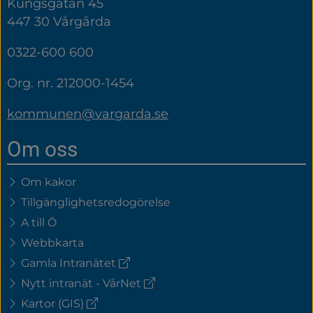
Kungsgatan 45
447 30 Vårgårda
0322-600 600
Org. nr. 212000-1454
kommunen@vargarda.se
Om oss
Om kakor
Tillgänglighetsredogörelse
A till Ö
Webbkarta
(extern
Gamla Intranätet
länk)
(extern
Nytt intranät - VårNet
länk)
(extern
Kartor (GIS)