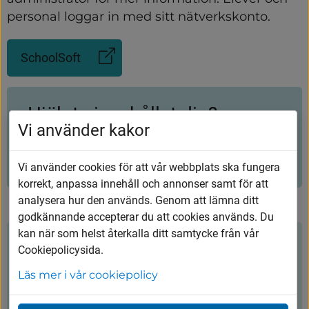
personal loggar in med sitt nätverkskonto.
SchoolSoft
(Länk
till
annan
webbplats,
Hjälpte innehållet dig?
öppnas
Vi använder kakor
i
nytt
Ja
Nej
fönster)
Vi använder cookies för att vår webbplats ska fungera
korrekt, anpassa innehåll och annonser samt för att
analysera hur den används. Genom att lämna ditt
godkännande accepterar du att cookies används. Du
kan när som helst återkalla ditt samtycke från vår
Kontakt
Cookiepolicysida.
Läs mer i vår cookiepolicy
Sundlergymnasiet