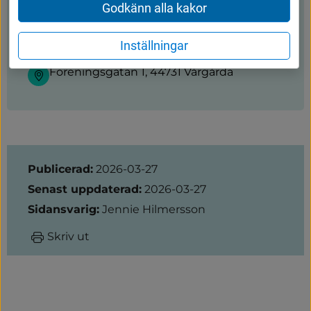
Godkänn alla kakor
0322 600 502 eller 0322 600 909
Inställningar
sundlergymnasiet@vargarda.se
Föreningsgatan 1, 44731 Vårgårda
Sidinformation
Publicerad:
2026-03-27
Senast uppdaterad:
2026-03-27
Sidansvarig:
Jennie Hilmersson
Skriv ut