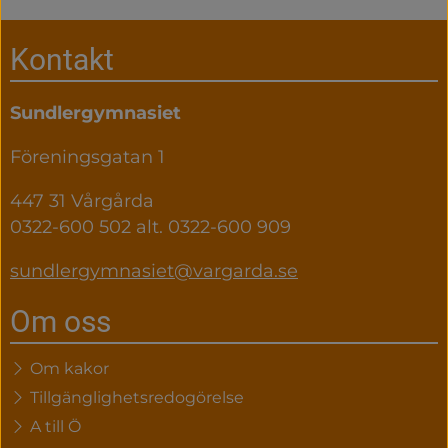
Sidfot
Kontakt
Sundlergymnasiet
Föreningsgatan 1
447 31 Vårgårda
0322-600 502 alt. 0322-600 909
sundlergymnasiet@vargarda.se
Om oss
Om kakor
Tillgänglighetsredogörelse
A till Ö