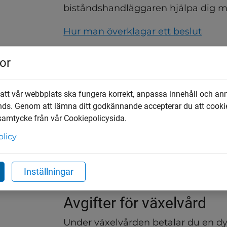
biståndshandläggaren hjälpa dig m
Hur man överklagar ett beslut
Omprövning av beslut
or
Din situation kan förändras och det s
stöd som tillgodoses. Om dina behov 
 att vår webbplats ska fungera korrekt, anpassa innehåll och an
behöver minskas eller du behöver m
nds. Genom att lämna ditt godkännande accepterar du att cooki
biståndshandläggare.
 samtycke från vår Cookiepolicysida.
olicy
Sekretess
All personal du möter omfattas av s
Inställningar
sekretesslagen och socialtjänstlage
Avgifter för växelvård
Under växelvården betalar du en dyg