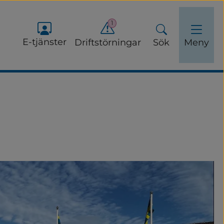
1
E-tjänster
Driftstörningar
Sök
Meny
r äldre