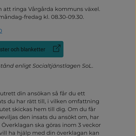
att ringa Vårgårda kommuns växel. 
 måndag-fredag kl. 08.30-09.30.
0
ster och blanketter
ånd enligt Socialtjänstlagen SoL.
trett din ansökan så får du ett 
s du har rätt till, i vilken omfattning 
utet skickas hem till dig. Om du får 
beviljas den insats du ansökt om, har 
. Överklagan ska göras inom 3 veckor 
 vill ha hjälp med din överklagan kan 