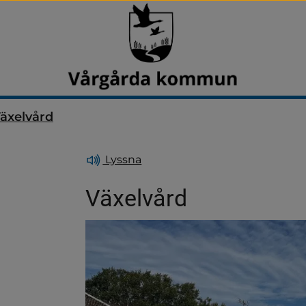
äxelvård
Lyssna
Växelvård
dersidor för Aktiviteter fö