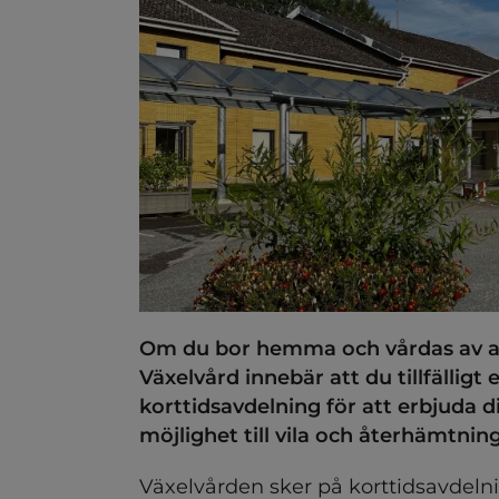
ndersidor för Hemtjänst
Om du bor hemma och vårdas av anh
Växelvård innebär att du tillfälligt 
ndersidor för Mat och målt
korttidsavdelning för att erbjuda 
möjlighet till vila och återhämtning
Växelvården sker på korttidsavdeln