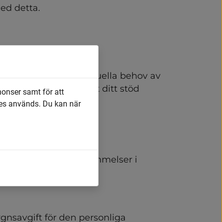
ed detta.
ka alltid vara ditt aktuella behov av 
förändras så pass att ditt stöd 
nonser samt för att
er stöd, kontakta 
es används. Du kan när
ekretess enligt bestämmelser i 
n.
nsavgift för den personliga 