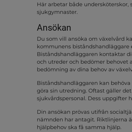
ndersidor för Resor, trans
Här arbetar både undersköterskor, s
sjukgymnaster.
dersidor för Stöd till anhö
Ansökan
Du som vill ansöka om växelvård ka
kommunens biståndshandläggare elle
Biståndshandläggaren kontaktar dig
och utreder och bedömer behovet av h
bedömning av dina behov av växelv
Biståndshandläggaren kan behöva hä
göra sin utredning. Oftast gäller det
sjukvårdspersonal. Dess uppgifter
ndersidor för Särskilt boe
Din ansökan prövas utifrån socialtjä
nämnden har antagit. Riktlinjerna är
hjälpbehov ska få samma hjälp.