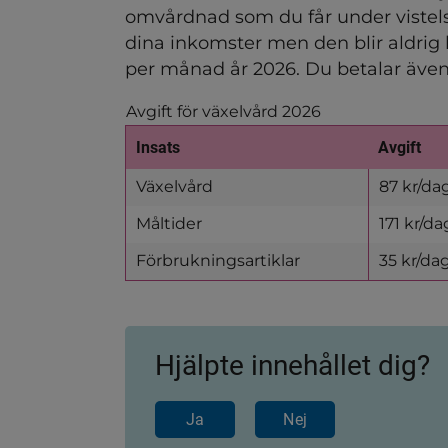
omvårdnad som du får under vistelsen
dina inkomster men den blir aldrig
per månad år 2026. Du betalar även 
Avgift för växelvård 2026
Insats
Avgift
Växelvård
87 kr/da
Måltider
171 kr/da
Förbrukningsartiklar
35 kr/da
Hjälpte innehållet dig?
Ja
Nej