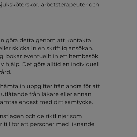
porter och besök
juksköterskor, arbetsterapeuter och 
riga
n göra detta genom att kontakta 
r skicka in en skriftlig ansökan. 
, bokar eventuellt in ett hembesök 
jälp. Det görs alltid en individuell 
ård.
mta in uppgifter från andra för att 
 utlåtande från läkare eller annan 
 hämtas endast med ditt samtycke.
nde
nstlagen och de riktlinjer som 
 till för att personer med liknande 