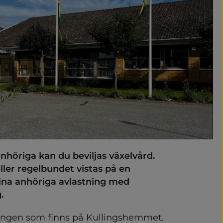
öriga kan du beviljas växelvård. 
eller regelbundet vistas på en 
ider
dina anhöriga avlastning med 
.
ingen som finns på Kullingshemmet. 