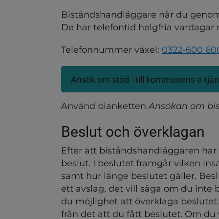
Biståndshandläggare når du genom 
De har telefontid helgfria vardagar
Telefonnummer växel: 
0322-600 60
Ansök om stöd - till kommunens e-tjän
(Länk
till
annan
Använd blanketten 
Ansökan om bist
webbplats)
Beslut och överklagan
Efter att biståndshandläggaren har u
beslut. I beslutet framgår vilken insat
samt hur länge beslutet gäller. Besl
ett avslag, det vill säga om du inte 
du möjlighet att överklaga beslutet
från det att du fått beslutet. Om du