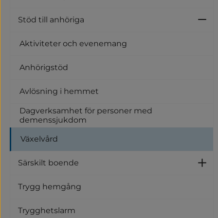
U
Stöd till anhöriga
Un
Aktiviteter och evenemang
Anhörigstöd
Avlösning i hemmet
Dagverksamhet för personer med
demenssjukdom
Växelvård
Särskilt boende
U
Trygg hemgång
Trygghetslarm