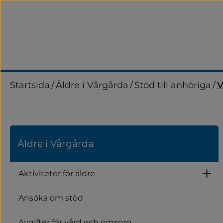
Startsida
/
Äldre i Vårgårda
/
Stöd till anhöriga
/
V
Äldre i Vårgårda
Aktiviteter för äldre
Un
Ansöka om stöd
Avgifter för vård och omsorg