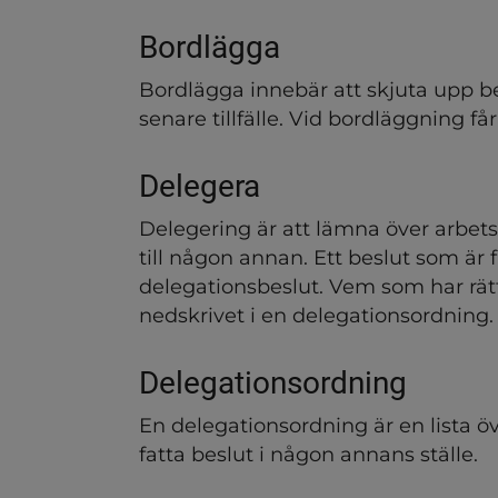
ndersidor för Styrning och
Bordlägga
ndersidor för Störningar, 
Bordlägga innebär att skjuta upp bes
senare tillfälle. Vid bordläggning får
ndersidor för Trygg och sä
Delegera
ndersidor för Val och valar
Delegering är att lämna över arbetsu
till någon annan. Ett beslut som är f
ndersidor för Årsredovisn
delegationsbeslut. Vem som har rätt 
nedskrivet i en delegationsordning.
Delegationsordning
En delegationsordning är en lista öv
fatta beslut i någon annans ställe.