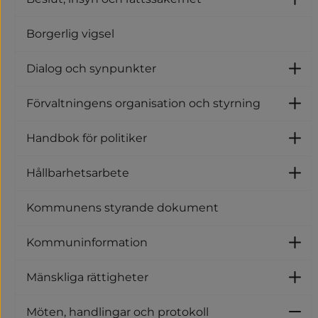
U
Borgerlig vigsel
Dialog och synpunkter
U
Förvaltningens organisation och styrning
U
Handbok för politiker
U
Hållbarhetsarbete
U
Kommunens styrande dokument
Kommuninformation
U
Mänskliga rättigheter
U
Möten, handlingar och protokoll