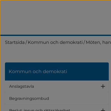
Startsida
/
Kommun och demokrati
/
Möten, han
Kommun och demokrati
Anslagstavla
U
Begravningsombud
Beslut, insyn och rättssäkerhet