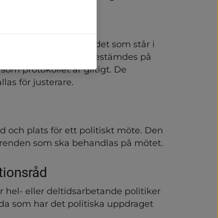
ch skriva under på att det som står i 
överens med vad som bestämdes på 
som protokollet är giltigt. De 
las för justerare.
 och plats för ett politiskt möte. Den 
 ärenden som ska behandlas på mötet.
ionsråd
el- eller deltidsarbetande politiker 
alda som har det politiska uppdraget 