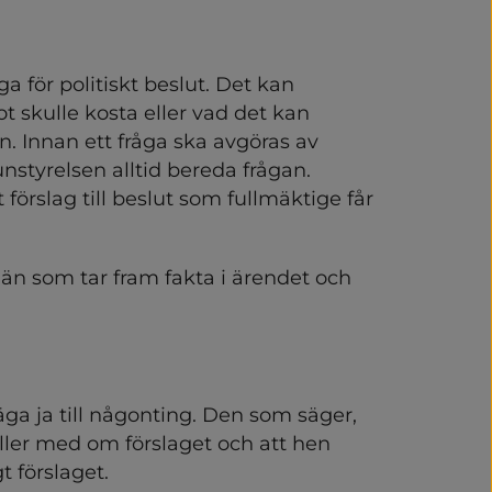
ingar och protokoll
 för politiskt beslut. Det kan 
 skulle kosta eller vad det kan 
 Innan ett fråga ska avgöras av 
relsen alltid bereda frågan. 
rslag till beslut som fullmäktige får 
n som tar fram fakta i ärendet och 
nisation
äga ja till någonting. Den som säger, 
formationsmaterial
håller med om förslaget och att hen 
t förslaget.