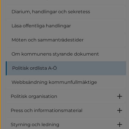
U
Diarium, handlingar och sekretess
Läsa offentliga handlingar
Möten och sammanträdestider
Om kommunens styrande dokument
Politisk ordlista A-Ö
Webbsändning kommunfullmäktige
Politisk organisation
Un
Press och informationsmaterial
U
Styrning och ledning