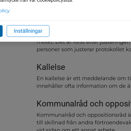
 samtycke från vår Cookiepolicysida.
olicy
Justera
Att justera innebär att kontrollera o
Inställningar
ett protokoll är rätt och stämmer 
mötet. Det är först efter justeringen 
personer som justerar protokollet kal
Kallelse
En kallelse är ett meddelande om tid
innehåller ofta information om de
Kommunalråd och opposit
Kommunalråd och oppositionsråd är h
till skillnad från andra förtroendev
vid sidan om ett annat arbete.