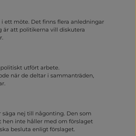
 och rättssäkerhet
i ett möte. Det finns flera anledningar 
är att politikerna vill diskutera 
synpunkter
r.
ns organisation och styrni
olitiker
litiskt utfört arbete. 
ode när de deltar i sammanträden, 
rbete
r.
ormation
r säga nej till någonting. Den som 
tt hen inte håller med om förslaget 
ttigheter
ska besluta enligt förslaget.