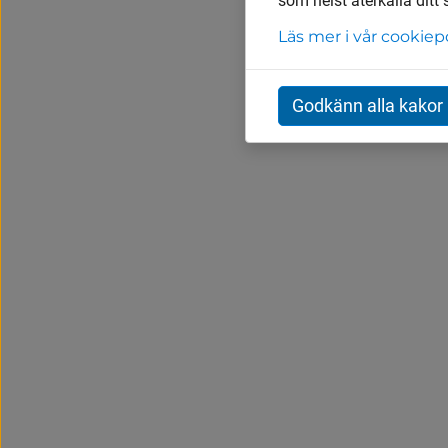
som helst återkalla ditt
Läs mer i vår cookiep
Godkänn alla kakor