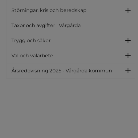
U
Störningar, kris och beredskap
U
Taxor och avgifter i Vårgårda
Trygg och säker
U
Val och valarbete
U
Årsredovisning 2025 - Vårgårda kommun
U