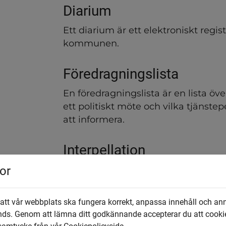
Diarium
Ett diarium är ett elektroniskt regis
kommunen.
Föredragningslista
En föredragningslista är en lista öv
ett politiskt möte och vilka tjänste
att informera.
Interpellation
or
Interpellation är en fråga som lämnats 
ordförande i en nämnd, ett kommunal
kommunstyrelsens ledamöter. Skälet t
 att vår webbplats ska fungera korrekt, anpassa innehåll och an
kan vara att man vill skapa offentli
nds. Genom att lämna ditt godkännande accepterar du att cooki
får delta i debatten. En interpellatio