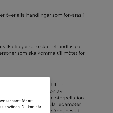
ter över alla handlingar som förvaras i 
er vilka frågor som ska behandlas på 
personer som ska komma till mötet för 
in skriftligt i förväg till en 
t bolag eller till någon av 
ill att man ställer en interpellation 
nonser samt för att
g debatt om en fråga. Alla ledamöter 
es används. Du kan när
nsdebatt leder inte till något beslut.