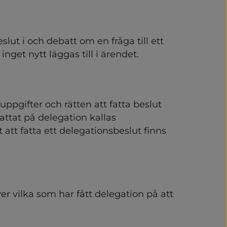
 ledning
kris och beredskap
lut i och debatt om en fråga till ett 
 inget nytt läggas till i ärendet.
ker
bete
ppgifter och rätten att fatta beslut 
attat på delegation kallas 
ing 2025 - Vårgårda komm
att fatta ett delegationsbeslut finns 
er vilka som har fått delegation på att 