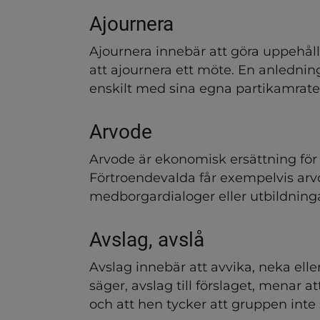
ndersidor för Beslut, insyn
Ajournera
Ajournera innebär att göra uppehåll 
att ajournera ett möte. En anledning 
ndersidor för Dialog och 
enskilt med sina egna partikamrate
ndersidor för Förvaltninge
Arvode
ndersidor för Handbok för p
Arvode är ekonomisk ersättning för po
Förtroendevalda får exempelvis arv
ndersidor för Hållbarhetsa
medborgardialoger eller utbildninga
Avslag, avslå
ndersidor för Kommuninf
Avslag innebär att avvika, neka elle
säger, avslag till förslaget, menar a
ndersidor för Mänskliga rä
och att hen tycker att gruppen inte 