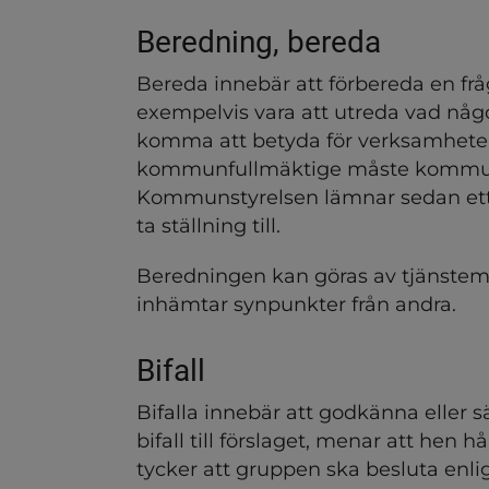
ndersidor för Möten, handl
Beredning, bereda
Bereda innebär att förbereda en fråga
exempelvis vara att utreda vad något
komma att betyda för verksamheten.
kommunfullmäktige måste kommunsty
Kommunstyrelsen lämnar sedan ett fö
ta ställning till.
Beredningen kan göras av tjänstemä
inhämtar synpunkter från andra.
Bifall
dersidor för Politisk orga
Bifalla innebär att godkänna eller s
ndersidor för Press och in
bifall till förslaget, menar att hen 
tycker att gruppen ska besluta enlig