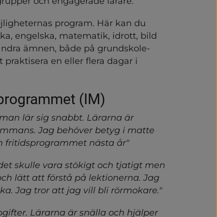
grupper och engagerade lärare.
la
ligheternas program. Här kan du 
a, engelska, matematik, idrott, bild 
asiet
ndra ämnen, både på grundskole- 
raktisera en eller flera dagar i 
ingar
sprogrammet (IM)
 man lär sig snabbt. Lärarna är 
lsammans. Jag behöver betyg i matte 
h fritidsprogrammet nästa år"
det skulle vara stökigt och tjatigt men 
ch lätt att förstå på lektionerna. Jag 
. Jag tror att jag vill bli rörmokare."
gifter. Lärarna är snälla och hjälper 