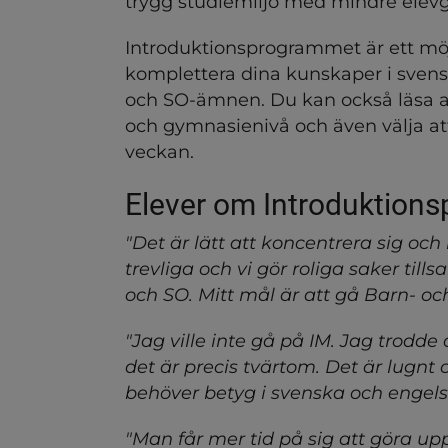
trygg studiemiljö med mindre elev
ndersidor för Gymnasiesko
Introduktionsprogrammet är ett möj
komplettera dina kunskaper i svensk
ndersidor för Sundlergymn
och SO-ämnen. Du kan också läsa a
och gymnasienivå och även välja att p
ndersidor för Våra utbildn
veckan.
Elever om Introduktion
"Det är lätt att koncentrera sig och
trevliga och vi gör roliga saker til
och SO. Mitt mål är att gå Barn- oc
"Jag ville inte gå på IM. Jag trodde 
det är precis tvärtom. Det är lugnt o
behöver betyg i svenska och engelska
"Man får mer tid på sig att göra upp