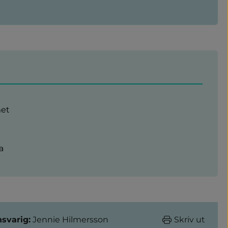
met
a
nsvarig:
Jennie Hilmersson
Skriv ut