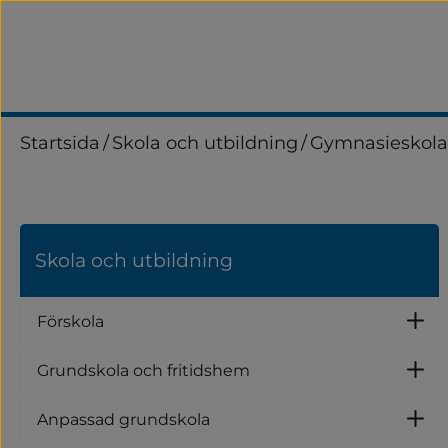
Startsida
/
Skola och utbildning
/
Gymnasieskola
Skola och utbildning
Förskola
U
Grundskola och fritidshem
U
Anpassad grundskola
U