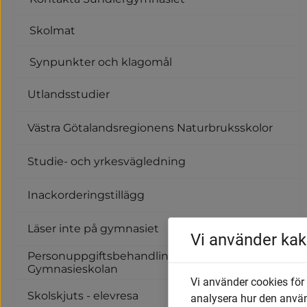
Skolmat
Synpunkter och klagomål
Utlandsstudier
Västra Götalandsregionens Naturbruksskolor
Studie- och yrkesvägledning
Inackorderingstillägg
Läser inte på gymnasiet
Vi använder kak
Personuppgiftsbehandling inom
Gymnasieskolan
Vi använder cookies för
Skolskjuts - elevresa
analysera hur den anvä