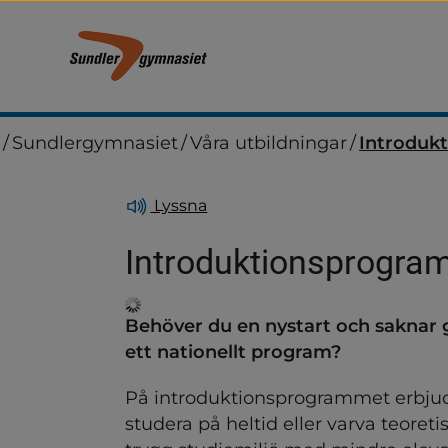
/
Sundlergymnasiet
/
Våra utbildningar
/
Introduk
Lyssna
Introduktionsprogra
Behöver du en nystart och saknar 
ndersidor för Förskola
ett nationellt program?
ndersidor för Grundskola o
På introduktionsprogrammet erbjuds 
studera på heltid eller varva teoreti
ndersidor för Anpassad gr