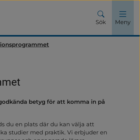
Sök
Meny
tionsprogrammet
mmet
godkända betyg för att komma in på 
ch fritidshem
du en plats där du kan välja att 
ska studier med praktik. Vi erbjuder en 
undskola