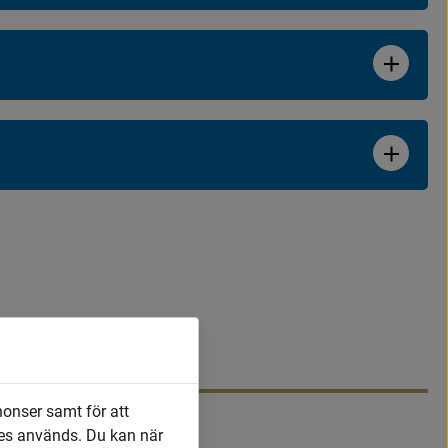
nonser samt för att
es används. Du kan när