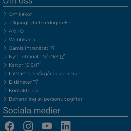
Om oss
Om kakor
Tillgänglighetsredogörelse
A till Ö
Webbkarta
(extern
Gamla Intranätet
länk)
(extern
Nytt intranät - VårNet
länk)
(extern
Kartor (GIS)
länk)
Lättläst om Vårgårda kommun
(extern
E-tjänster
länk)
Kontakta oss
Behandling av personuppgifter
Sociala medier
Facebook
Instagram
YouTube
LinkedIn