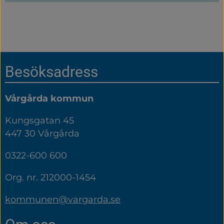
Sidfot
Besöksadress
Vårgårda kommun
Kungsgatan 45
447 30 Vårgårda
0322-600 600
Org. nr. 212000-1454
kommunen@vargarda.se