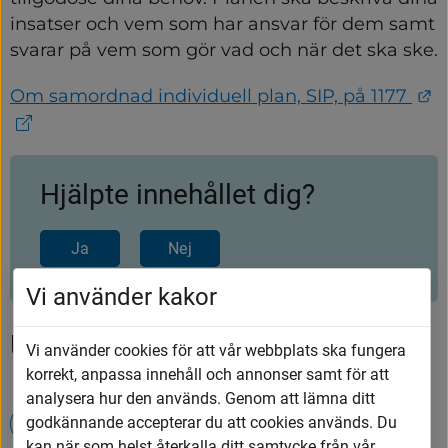
insatser och vem som har ansvar för dem samt 
svarar på vem som gör vad och när det ska ske.
L
Om samordnad individuell plan, SIP, på 1177 
Hjälpte innehållet dig?
Ja
Nej
Vi använder kakor
Upptäck mer
Vi använder cookies för att vår webbplats ska fungera
korrekt, anpassa innehåll och annonser samt för att
analysera hur den används. Genom att lämna ditt
godkännande accepterar du att cookies används. Du
Evenemang
kan när som helst återkalla ditt samtycke från vår